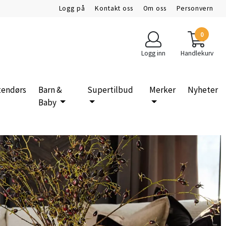
Logg på
Kontakt oss
Om oss
Personvern
0
Logg inn
Handlekurv
tendørs
Barn &
Supertilbud
Merker
Nyheter
Baby