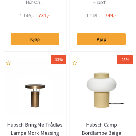
Hübsch ...
Hübsch ...
731,-
749,-
1.149,-
1.149,-
Kjøp
Kjøp
-33%
-25%
Hübsch BringMe Trådløs
Hübsch Camp
Lampe Mørk Messing
Bordlampe Beige