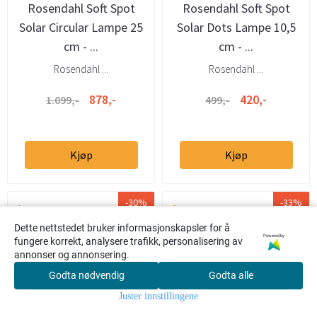
Rosendahl Soft Spot
Rosendahl Soft Spot
Solar Circular Lampe 25
Solar Dots Lampe 10,5
cm - ...
cm - ...
Rosendahl ...
Rosendahl ...
878,-
420,-
1.099,-
499,-
Kjøp
Kjøp
-30%
-33%
Dette nettstedet bruker informasjonskapsler for å
Powered by
fungere korrekt, analysere trafikk, personalisering av
annonser og annonsering.
Godta nødvendig
Godta alle
0
Juster innstillingene
Hjem
Meny
Søk
Konto
Handlekur
v