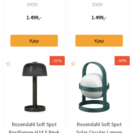
OYOY ...
OYOY ...
1.499,-
1.499,-
Kjøp
Kjøp
-31%
-30%
Rosendahl Soft Spot
Rosendahl Soft Spot
Bordlampe H24.5 Røyk
Solar Circular Lampe