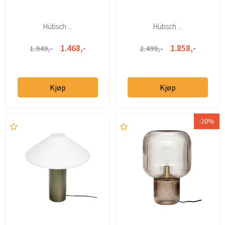
Hübsch ...
Hübsch ...
1.468,-
1.858,-
1.949,-
2.499,-
Kjøp
Kjøp
-20%