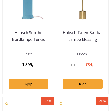
Hübsch Soothe
Hübsch Taten Bærbar
Bordlampe Turkis
Lampe Messing
Hübsch ...
Hübsch ...
1.599,-
734,-
1.199,-
Kjøp
Kjøp
-34%
-28%