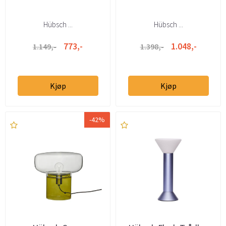
Hübsch ...
Hübsch ...
773,-
1.048,-
1.149,-
1.398,-
Kjøp
Kjøp
-42%