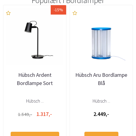
Populært i
Bordlamper
-15%
Hübsch Ardent
Hübsch Aru Bordlampe
Bordlampe Sort
Blå
Hübsch ...
Hübsch ...
1.317,-
2.449,-
1.549,-