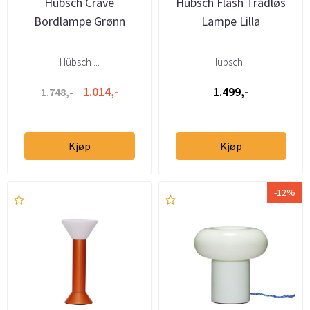
Hübsch Crave
Hübsch Flash Trådløs
Bordlampe Grønn
Lampe Lilla
Hübsch ...
Hübsch ...
1.014,-
1.499,-
1.748,-
Kjøp
Kjøp
-12%