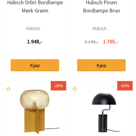
Hübsch Orbit Bordlampe
Hübsch Pirum
Mørk Grønn
Bordlampe Brun
Hübsch ...
Hübsch ...
1.948,-
1.765,-
2.199,-
Kjøp
Kjøp
-26%
-50%