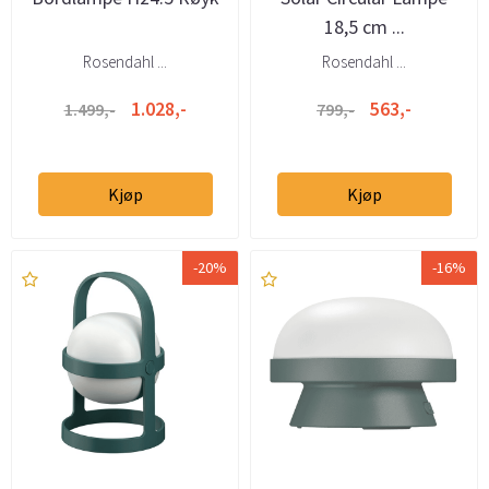
18,5 cm ...
Rosendahl ...
Rosendahl ...
1.028,-
563,-
1.499,-
799,-
Kjøp
Kjøp
-20%
-16%