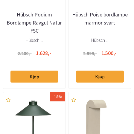
Hübsch Podium
Hübsch Poise bordlampe
Bordlampe Ravgul Natur
marmor svart
FSC
Hübsch ...
Hübsch ...
1.628,-
1.500,-
2.200,-
2.999,-
Kjøp
Kjøp
-18%