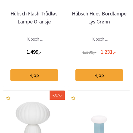
Hübsch Flash Trådløs
Hübsch Hues Bordlampe
Lampe Oransje
Lys Grønn
Hübsch ...
Hübsch ...
1.499,-
1.231,-
1.399,-
Kjøp
Kjøp
-31%