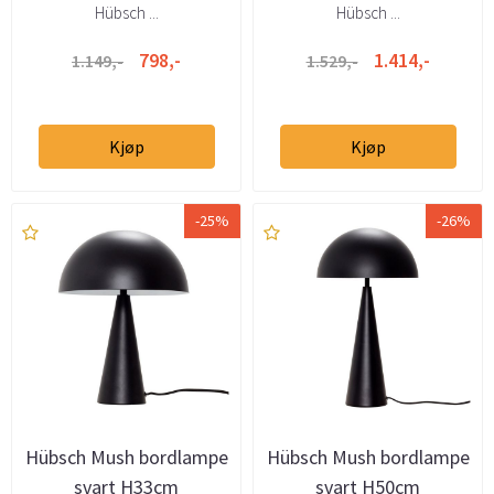
Hübsch ...
Hübsch ...
798,-
1.414,-
1.149,-
1.529,-
Kjøp
Kjøp
-25%
-26%
Hübsch Mush bordlampe
Hübsch Mush bordlampe
svart H33cm
svart H50cm