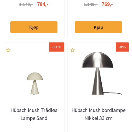
784,-
769,-
1.149,-
1.149,-
Kjøp
Kjøp
-31%
-8%
Hübsch Mush Trådløs
Hübsch Mush bordlampe
Lampe Sand
Nikkel 33 cm