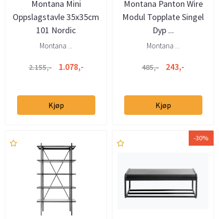
Montana Mini
Montana Panton Wire
Oppslagstavle 35x35cm
Modul Topplate Singel
101 Nordic
Dyp ...
Montana ...
Montana ...
1.078,-
243,-
2.155,-
485,-
Kjøp
Kjøp
-30%