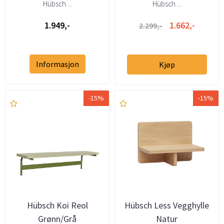
Hübsch ...
Hübsch ...
1.949,-
1.662,-
2.299,-
Informasjon
Kjøp
-15%
-15%
Hübsch Koi Reol
Hübsch Less Vegghylle
Grønn/Grå
Natur