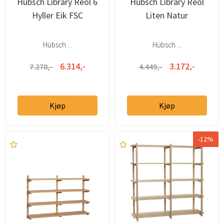
Hübsch Library Reol 6
Hübsch Library Reol
Hyller Eik FSC
Liten Natur
Hübsch ...
Hübsch ...
6.314,-
3.172,-
7.278,-
4.449,-
Kjøp
Kjøp
-12%