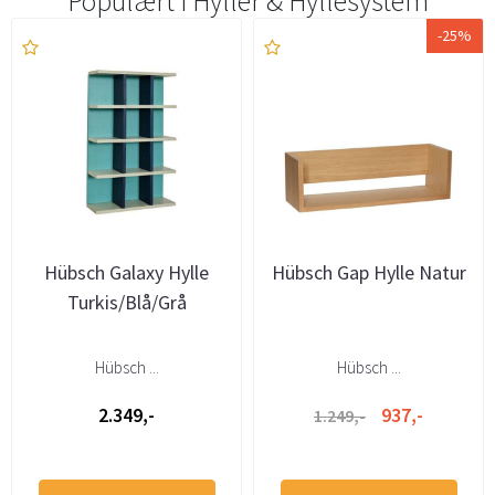
Populært i
Hyller & Hyllesystem
-25%
Hübsch Galaxy Hylle
Hübsch Gap Hylle Natur
Turkis/Blå/Grå
Hübsch ...
Hübsch ...
2.349,-
937,-
1.249,-