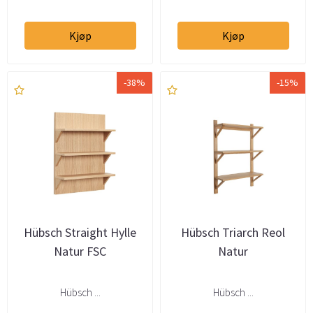
Kjøp
Kjøp
-38%
-15%
Hübsch Straight Hylle
Hübsch Triarch Reol
Natur FSC
Natur
Hübsch ...
Hübsch ...