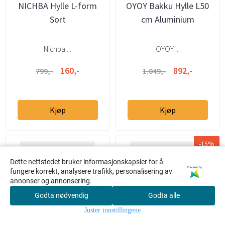
NICHBA Hylle L-form
OYOY Bakku Hylle L50
Sort
cm Aluminium
Nichba ...
OYOY ...
160,-
892,-
799,-
1.049,-
Kjøp
Kjøp
-15%
Dette nettstedet bruker informasjonskapsler for å
Powered by
fungere korrekt, analysere trafikk, personalisering av
annonser og annonsering.
Godta nødvendig
Godta alle
0
Juster innstillingene
Hjem
Meny
Søk
Konto
Handlekur
v