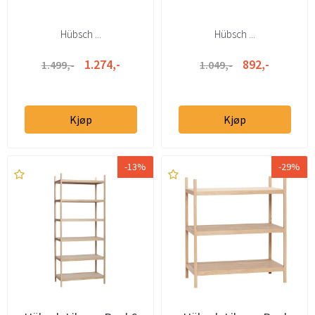
Hübsch ...
Hübsch ...
1.274,-
892,-
1.499,-
1.049,-
Kjøp
Kjøp
-13%
-29%