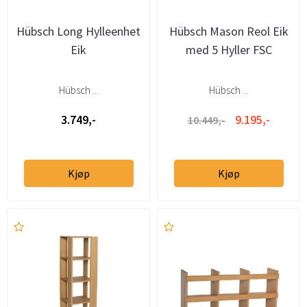
Hübsch Long Hylleenhet
Hübsch Mason Reol Eik
Eik
med 5 Hyller FSC
Hübsch ...
Hübsch ...
3.749,-
9.195,-
10.449,-
Kjøp
Kjøp