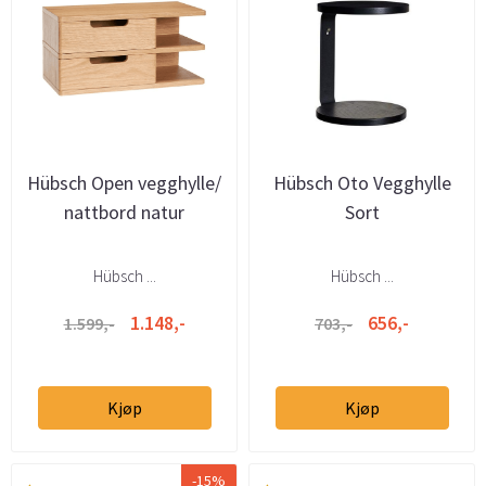
Hübsch Open vegghylle/
Hübsch Oto Vegghylle
nattbord natur
Sort
Hübsch ...
Hübsch ...
1.148,-
656,-
1.599,-
703,-
Kjøp
Kjøp
-15%