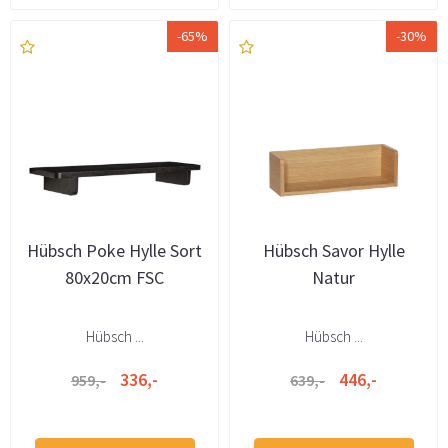
-65%
-30%
Hübsch Poke Hylle Sort
Hübsch Savor Hylle
80x20cm FSC
Natur
Hübsch ...
Hübsch ...
336,-
446,-
959,-
639,-