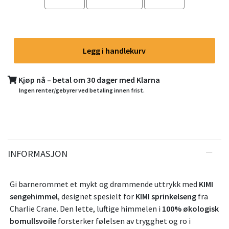
Legg i handlekurv
Kjøp nå – betal om 30 dager med Klarna
Ingen renter/gebyrer ved betaling innen frist.
INFORMASJON
Gi barnerommet et mykt og drømmende uttrykk med
KIMI
sengehimmel
, designet spesielt for
KIMI sprinkelseng
fra
Charlie Crane. Den lette, luftige himmelen i
100% økologisk
bomullsvoile
forsterker følelsen av trygghet og ro i