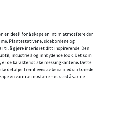
 er ideell for å skape en intim atmosfære der
mme. Plantestativene, sidebordene og
ar til å gjøre interiøret ditt inspirerende. Den
btil, industriell og innbydende look. Det som
k, er de karakteristiske messingkantene. Dette
ske detaljer fremheves av bena med sin tonede
skape en varm atmosfære – et sted å varme