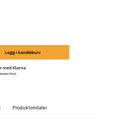
Legg i handlekurv
er med Klarna
innen frist.
t
Produktomtaler