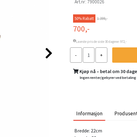
Art.nr:
7900026
50% Rabatt
1.399,-
700,-
Laveste pris de siste 30 dagene: 972,-
Kjøp nå – betal om 30 dag
Ingen renter/gebyrer ved betaling 
Informasjon
Produsen
Bredde: 22cm