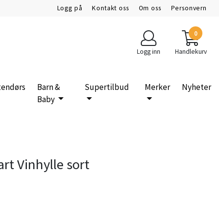
Logg på
Kontakt oss
Om oss
Personvern
0
Logg inn
Handlekurv
tendørs
Barn &
Supertilbud
Merker
Nyheter
Baby
t Vinhylle sort