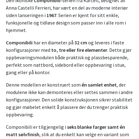
Den ikoniske
Componibili
-serien fra Kartell, designet av
Anna Castelli Ferrieri, har vært en del av moderne interiør
siden lanseringen i
1967
. Serien er kjent for sitt enkle,
funksjonelle og tidløse design som passer inn i alle rom i
hjemmet.
Componibili
har en diameter på
32 cm
og leveres i faste
konfigurasjoner med
to, tre eller fire elementer
. Dette gjør
oppbevaringsmodulen både praktisk og plassbesparende,
perfekt som nattbord, sidebord eller oppbevaring i stue,
gang eller på kontor.
Denne modellen er konstruert som
én samlet enhet
, der
modulene ikke kan demonteres eller settes sammen i andre
konfigurasjoner. Den solide konstruksjonen sikrer stabilitet
og gjør møbelet enkelt å plassere der du trenger praktisk
oppbevaring.
Componibili er tilgjengelig i
seks blanke farger samt én
matt sølvfinish
, slik at du enkelt kan velge en variant som