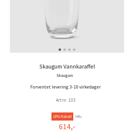
Skaugum Vannkaraffel
Skaugum
Forventet levering 3-10 virkedager
Art.nr:
103
18% Rabatt
749,-
614,-