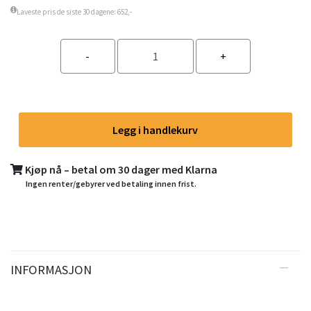
Laveste pris de siste 30 dagene: 652,-
Legg i handlekurv
Kjøp nå – betal om 30 dager med Klarna
Ingen renter/gebyrer ved betaling innen frist.
INFORMASJON