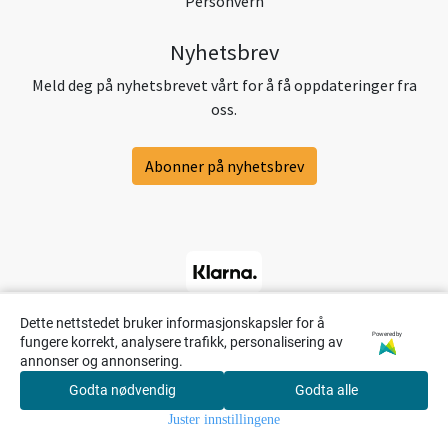
Personvern
Nyhetsbrev
Meld deg på nyhetsbrevet vårt for å få oppdateringer fra
oss.
Abonner på nyhetsbrev
Dette nettstedet bruker informasjonskapsler for å
Powered by
fungere korrekt, analysere trafikk, personalisering av
annonser og annonsering.
Godta nødvendig
Godta alle
0
Juster innstillingene
Hjem
Meny
Søk
Konto
Handlekur
v