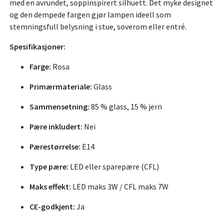
med en avrundet, soppinspirert silhuett. Det myke designet
og den dempede fargen gjør lampen ideell som
stemningsfull belysning i stue, soverom eller entré.
Spesifikasjoner:
Farge:
Rosa
Primærmateriale:
Glass
Sammensetning:
85 % glass, 15 % jern
Pære inkludert:
Nei
Pærestørrelse:
E14
Type pære:
LED eller sparepære (CFL)
Maks effekt:
LED maks 3W / CFL maks 7W
CE-godkjent:
Ja