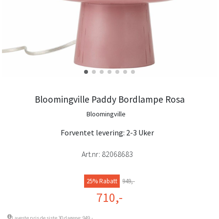
Bloomingville Paddy Bordlampe Rosa
Bloomingville
Forventet levering: 2-3 Uker
Art.nr:
82068683
25% Rabatt
949,-
710,-
Laveste pris de siste 30 dagene: 949,-