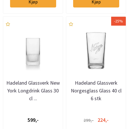
Kjøp
Kjøp
-25%
Hadeland Glassverk New
Hadeland Glassverk
York Longdrink Glass 30
Norgesglass Glass 40 cl
cl ...
6 stk
599,-
224,-
299,-