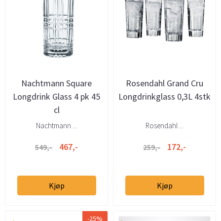
Nachtmann Square
Rosendahl Grand Cru
Longdrink Glass 4 pk 45
Longdrinkglass 0,3L 4stk
cl
Nachtmann ...
Rosendahl ...
467,-
172,-
549,-
259,-
Kjøp
Kjøp
-25%