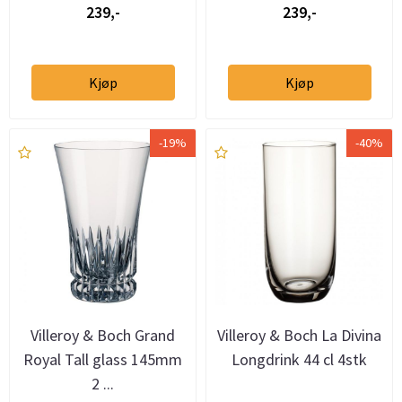
239,-
239,-
Kjøp
Kjøp
-19%
-40%
Villeroy & Boch Grand
Villeroy & Boch La Divina
Royal Tall glass 145mm
Longdrink 44 cl 4stk
2 ...