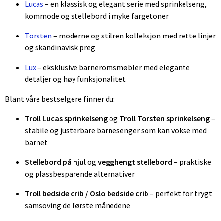
Lucas
– en klassisk og elegant serie med sprinkelseng,
kommode og stellebord i myke fargetoner
Torsten
– moderne og stilren kolleksjon med rette linjer
og skandinavisk preg
Lux
– eksklusive barneromsmøbler med elegante
detaljer og høy funksjonalitet
Blant våre bestselgere finner du:
Troll Lucas sprinkelseng
og
Troll Torsten sprinkelseng
–
stabile og justerbare barnesenger som kan vokse med
barnet
Stellebord på hjul
og
vegghengt stellebord
– praktiske
og plassbesparende alternativer
Troll bedside crib / Oslo bedside crib
– perfekt for trygt
samsoving de første månedene