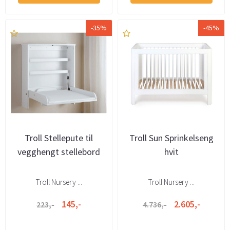
-35%
-45%
Troll Stellepute til
Troll Sun Sprinkelseng
vegghengt stellebord
hvit
Troll Nursery ...
Troll Nursery ...
145,-
2.605,-
223,-
4.736,-