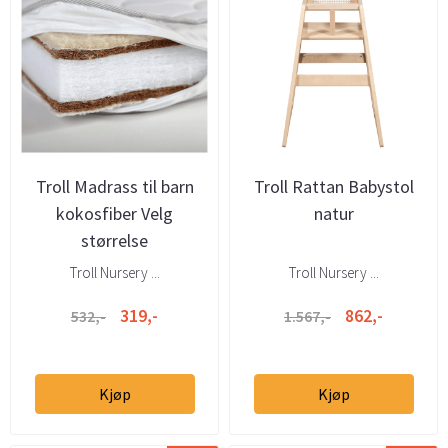
Troll Madrass til barn
Troll Rattan Babystol
kokosfiber Velg
natur
størrelse
Troll Nursery ...
Troll Nursery ...
319,-
862,-
532,-
1.567,-
Kjøp
Kjøp