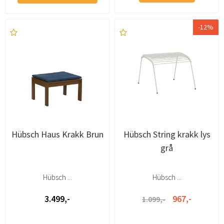
-12%
Hübsch Haus Krakk Brun
Hübsch String krakk lys
grå
Hübsch ...
Hübsch ...
3.499,-
967,-
1.099,-