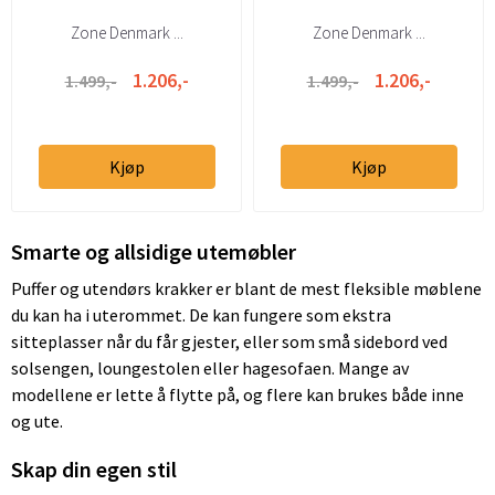
Zone Denmark ...
Zone Denmark ...
1.206,-
1.206,-
1.499,-
1.499,-
Kjøp
Kjøp
Smarte og allsidige utemøbler
Puffer og utendørs krakker er blant de mest fleksible møblene
du kan ha i uterommet. De kan fungere som ekstra
sitteplasser når du får gjester, eller som små sidebord ved
solsengen, loungestolen eller hagesofaen. Mange av
modellene er lette å flytte på, og flere kan brukes både inne
og ute.
Skap din egen stil