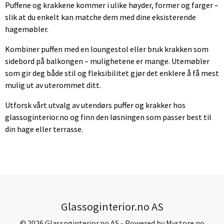
Puffene og krakkene kommer i ulike høyder, former og farger –
slik at du enkelt kan matche dem med dine eksisterende
hagemøbler.
Kombiner puffen med en loungestol eller bruk krakken som
sidebord på balkongen – mulighetene er mange. Utemøbler
som gir deg både stil og fleksibilitet gjør det enklere å få mest
mulig ut av uterommet ditt.
Utforsk vårt utvalg av utendørs puffer og krakker hos
glassoginterior.no og finn den løsningen som passer best til
din hage eller terrasse.
Glassoginterior.no AS
© 2026 Glassoginterior.no AS - Powered by
Mystore.no