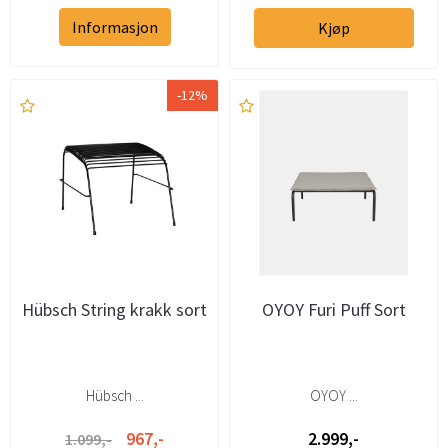
Informasjon
Kjøp
-12%
Hübsch String krakk sort
OYOY Furi Puff Sort
Hübsch ...
OYOY ...
967,-
2.999,-
1.099,-