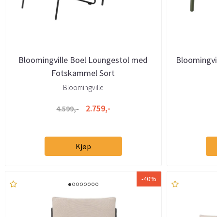
Bloomingville Boel Loungestol med
Bloomingvi
Fotskammel Sort
Bloomingville
2.759,-
4.599,-
Kjøp
-40%