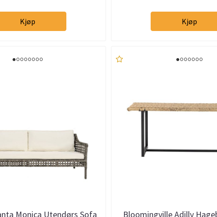
Kjøp
Kjøp
nta Monica Utendørs Sofa
Bloomingville Adilly Hag