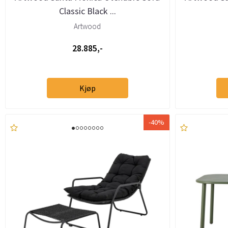
Classic Black ...
Artwood
28.885,-
Kjøp
-40%