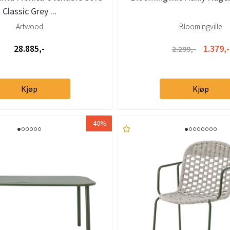
Classic Grey ...
Artwood
Bloomingville
28.885,-
1.379,-
2.299,-
Kjøp
Kjøp
-40%