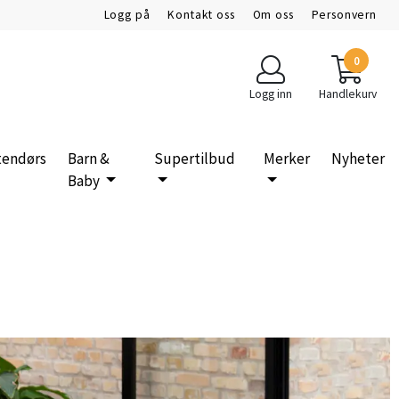
Logg på
Kontakt oss
Om oss
Personvern
0
Logg inn
Handlekurv
tendørs
Barn &
Supertilbud
Merker
Nyheter
Baby