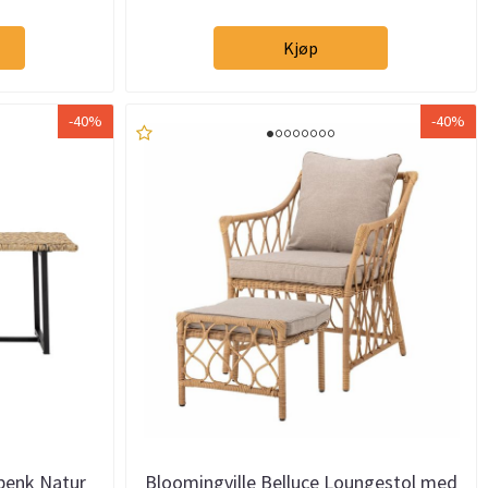
Kjøp
-40%
-40%
ebenk Natur
Bloomingville Belluce Loungestol med