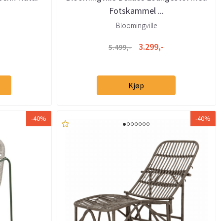
Fotskammel ...
Bloomingville
3.299,-
5.499,-
Kjøp
-40%
-40%