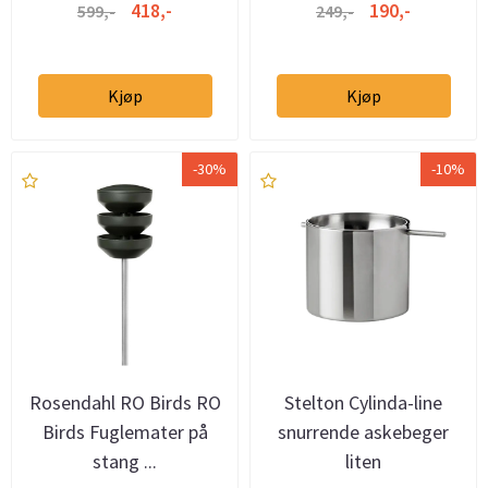
418,-
190,-
599,-
249,-
Kjøp
Kjøp
-30%
-10%
Rosendahl RO Birds RO
Stelton Cylinda-line
Birds Fuglemater på
snurrende askebeger
stang ...
liten