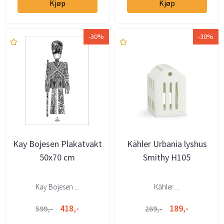
Kjøp
Kjøp
-30%
-30%
Kay Bojesen Plakatvakt
Kähler Urbania lyshus
50x70 cm
Smithy H105
Kay Bojesen ...
Kähler ...
418,-
189,-
599,-
269,-