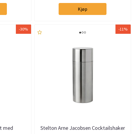
Kjøp
-30%
-11%
ut med
Stelton Arne Jacobsen Cocktailshaker