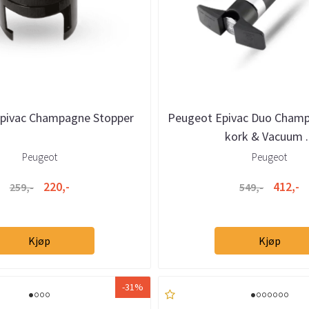
pivac Champagne Stopper
Peugeot Epivac Duo Champ
kork & Vacuum ..
Peugeot
Peugeot
220,-
412,-
259,-
549,-
Kjøp
Kjøp
-31%