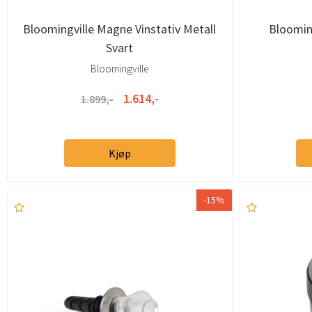
Bloomingville Magne Vinstativ Metall
Blooming
Svart
Bloomingville
1.614,-
1.899,-
Kjøp
-15%