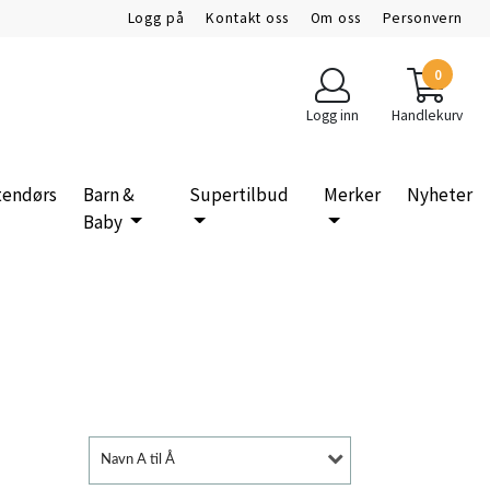
Logg på
Kontakt oss
Om oss
Personvern
0
Logg inn
Handlekurv
tendørs
Barn &
Supertilbud
Merker
Nyheter
Baby
Navn A til Å