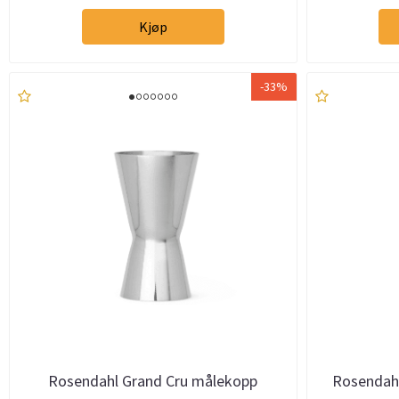
Kjøp
-33%
Rosendahl Grand Cru målekopp
Rosendahl