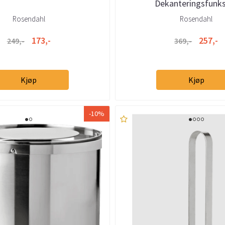
Dekanteringsfunk
Rosendahl
Rosendahl
173,-
257,-
249,-
369,-
Kjøp
Kjøp
-10%