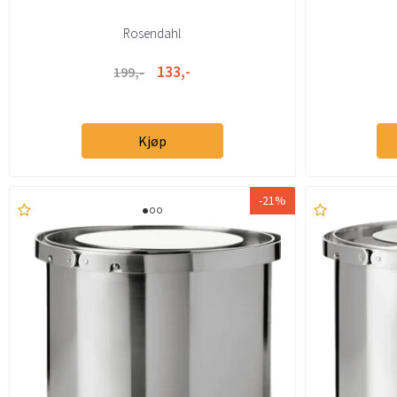
Rosendahl
133,-
199,-
Kjøp
-21%