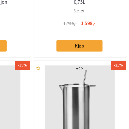
sjon
0,75L
Stelton
1.598,-
1.799,-
Kjøp
-19%
-21%