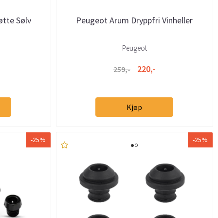
øtte Sølv
Peugeot Arum Dryppfri Vinheller
Peugeot
220,-
259,-
Kjøp
-25%
-25%