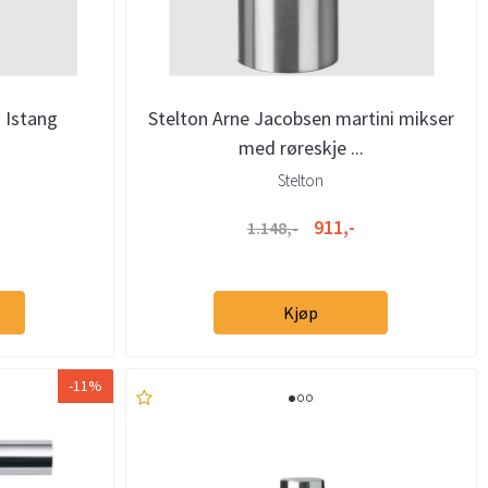
 Istang
Stelton Arne Jacobsen martini mikser
med røreskje ...
Stelton
911,-
1.148,-
Kjøp
-11%