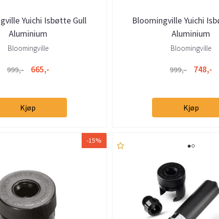
ville Yuichi Isbøtte Gull
Bloomingville Yuichi Isb
Aluminium
Aluminium
Bloomingville
Bloomingville
665,-
748,-
999,-
999,-
Kjøp
Kjøp
-15%