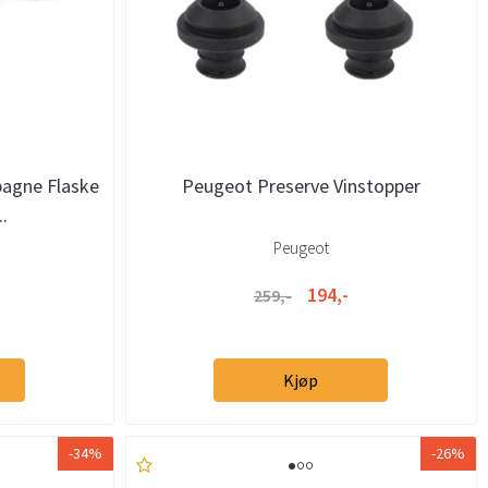
agne Flaske
Peugeot Preserve Vinstopper
.
Peugeot
194,-
259,-
Kjøp
-34%
-26%