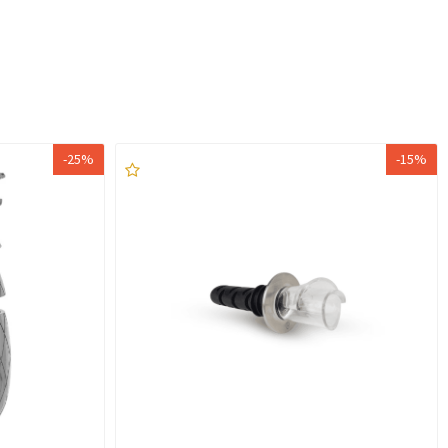
-25%
-15%