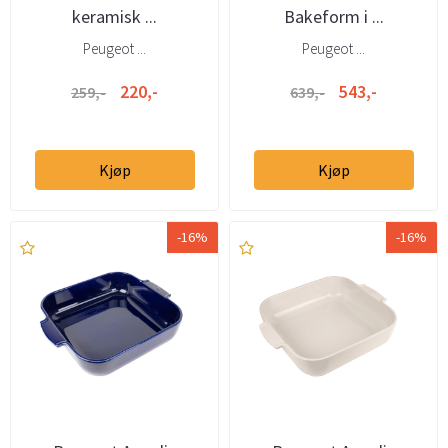
keramisk ...
Bakeform i ...
Peugeot ...
Peugeot ...
220,-
543,-
259,-
639,-
Kjøp
Kjøp
-16%
-16%