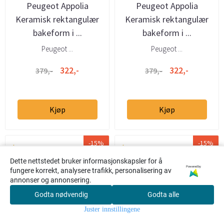
Peugeot Appolia
Peugeot Appolia
Keramisk rektangulær
Keramisk rektangulær
bakeform i ...
bakeform i ...
Peugeot ...
Peugeot ...
322,-
322,-
379,-
379,-
Kjøp
Kjøp
-15%
-15%
Dette nettstedet bruker informasjonskapsler for å
Powered by
fungere korrekt, analysere trafikk, personalisering av
annonser og annonsering.
Godta nødvendig
Godta alle
0
Juster innstillingene
Hjem
Meny
Søk
Konto
Handlekur
v