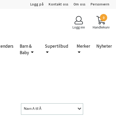
Logg på
Kontakt oss
Om oss
Personvern
0
Logg inn
Handlekurv
tendørs
Barn &
Supertilbud
Merker
Nyheter
Baby
Navn A til Å