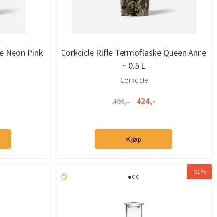
e Neon Pink
Corkcicle Rifle Termoflaske Queen Anne
~ 0.5 L
Corkcicle
424,-
499,-
Kjøp
-31%