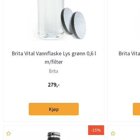
Brita Vital Vannflaske Lys grønn 0,6 l
Brita Vit
m/filter
Brita
279,-
Kjøp
-15%