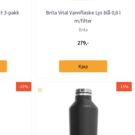
it 3-pakk
Brita Vital Vannflaske Lys blå 0,6 l
m/filter
Brita
279,-
Kjøp
-15%
-15%