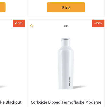
Kjøp
-15%
-15%
ske Blackout
Corkcicle Dipped Termoflaske Moderne