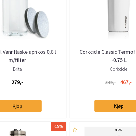
al Vannflaske aprikos 0,6 l
Corkcicle Classic Termof
m/filter
~0.75 L
Brita
Corkcicle
279,-
467,-
549,-
Kjøp
Kjøp
-15%