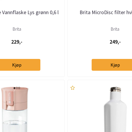
e Vannflaske Lys grønn 0,6 l
Brita MicroDisc filter hv
Brita
Brita
229,-
249,-
Kjøp
Kjøp