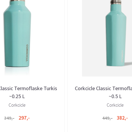
Classic Termoflaske Turkis
Corkcicle Classic Termofl
~0.25 L
~0.5 L
Corkcicle
Corkcicle
297,-
382,-
349,-
449,-