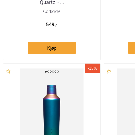
Quartz ~ ...
Corkcicle
549,-
Kjøp
-15%