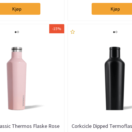
Kjøp
Kjøp
-15%
lassic Thermos Flaske Rose
Corkcicle Dipped Termofla