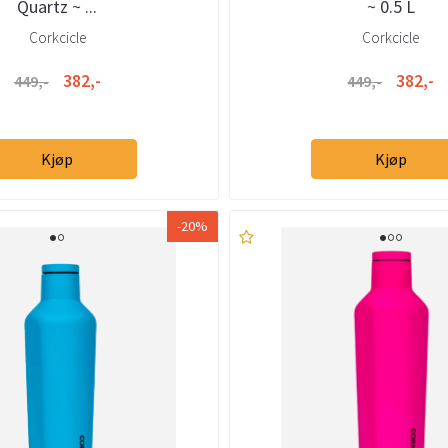
Quartz ~ ...
~ 0.5 L
Corkcicle
Corkcicle
382,-
382,-
449,-
449,-
Kjøp
Kjøp
-20%