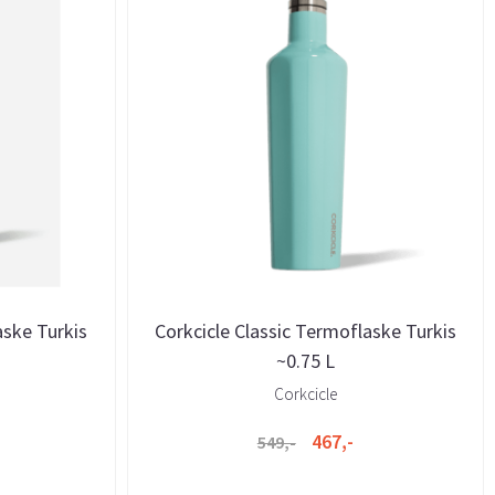
aske Turkis
Corkcicle Classic Termoflaske Turkis
~0.75 L
Corkcicle
467,-
549,-