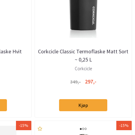
laske Hvit
Corkcicle Classic Termoflaske Matt Sort
~ 0,25 L
Corkcicle
297,-
349,-
Kjøp
-15%
-15%