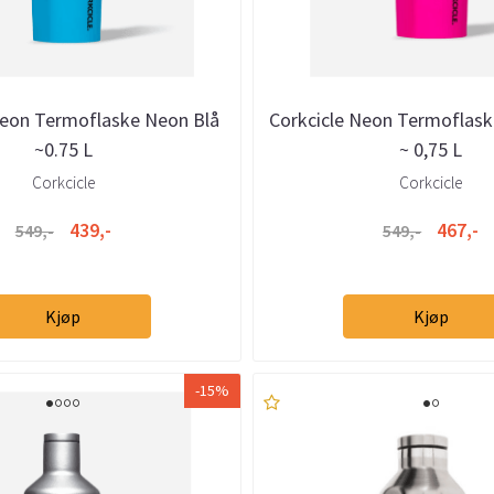
Neon Termoflaske Neon Blå
Corkcicle Neon Termoflask
~0.75 L
~ 0,75 L
Corkcicle
Corkcicle
439,-
467,-
549,-
549,-
Kjøp
Kjøp
-15%