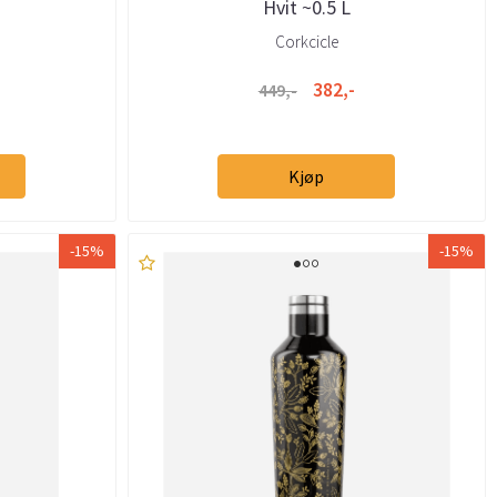
Hvit ~0.5 L
Corkcicle
382,-
449,-
Kjøp
-15%
-15%