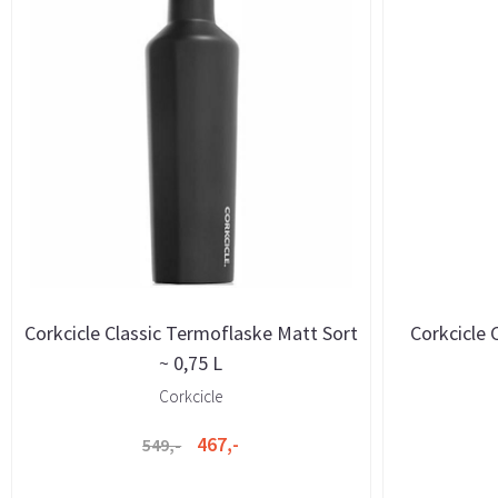
Corkcicle Classic Termoflaske Matt Sort
Corkcicle 
~ 0,75 L
Corkcicle
467,-
549,-