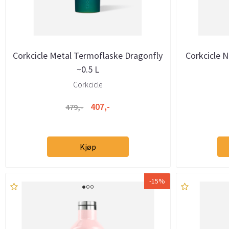
Corkcicle Metal Termoflaske Dragonfly
Corkcicle 
~0.5 L
Corkcicle
407,-
479,-
Kjøp
-15%