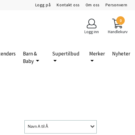
Logg på
Kontakt oss
Om oss
Personvern
0
Logg inn
Handlekurv
tendørs
Barn &
Supertilbud
Merker
Nyheter
Baby
Navn A til Å