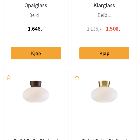
Opalglass
Klarglass
Belid ...
Belid ...
1.646,-
1.508,-
2.139,-
Kjøp
Kjøp