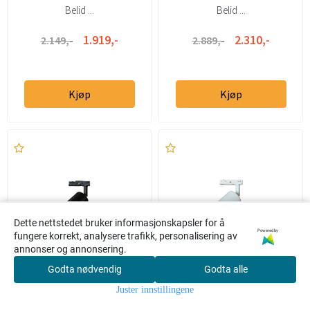
Belid ...
Belid ...
1.919,-
2.310,-
2.149,-
2.889,-
Kjøp
Kjøp
Dette nettstedet bruker informasjonskapsler for å
Powered by
fungere korrekt, analysere trafikk, personalisering av
annonser og annonsering.
Godta nødvendig
Godta alle
0
Belid Lucy Spotlight for
Belid Lucy Spotlys til 1-
Juster innstillingene
Hjem
Meny
Søk
Konto
Handlekur
1-fase Global Shine ...
fase Global Skinne Hvit
v