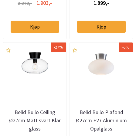
1.903,-
1.899,-
2.379,-
Kjøp
Kjøp
-27%
-5%
Belid Bullo Ceiling
Belid Bullo Plafond
Ø27cm Matt svart Klar
Ø27cm E27 Aluminium
glass
Opalglass