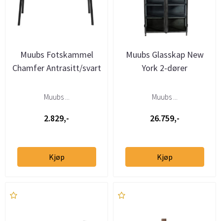
Muubs Fotskammel
Muubs Glasskap New
Chamfer Antrasitt/svart
York 2-dører
Muubs ...
Muubs ...
2.829,-
26.759,-
Kjøp
Kjøp