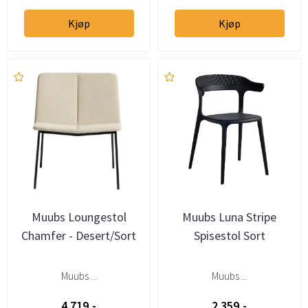
Kjøp
Kjøp
Muubs Loungestol
Muubs Luna Stripe
Chamfer - Desert/Sort
Spisestol Sort
Muubs ...
Muubs ...
4.719,-
2.359,-