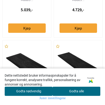
5.039,-
4.729,-
Kjøp
Kjøp
Dette nettstedet bruker informasjonskapsler for å
Powered by
fungere korrekt, analysere trafikk, personalisering av
annonser og annonsering.
Godta nødvendig
Godta alle
0
Muubs Space
Muubs Space
Juster innstillingene
Illeggsplate Sort 100
Illeggsplate Sort 150
Hjem
Meny
Søk
Konto
Handlekur
v