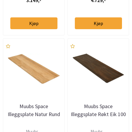
3.149,-
4.729,-
Kjøp
Kjøp
Muubs Space
Muubs Space
Illeggsplate Natur Rund
Illeggsplate Røkt Eik 100
Muubs ...
Muubs ...