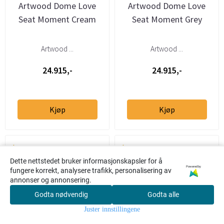
Artwood Dome Love
Artwood Dome Love
Seat Moment Cream
Seat Moment Grey
Artwood ...
Artwood ...
24.915,-
24.915,-
Kjøp
Kjøp
Dette nettstedet bruker informasjonskapsler for å
Powered by
fungere korrekt, analysere trafikk, personalisering av
annonser og annonsering.
Godta nødvendig
Godta alle
0
Juster innstillingene
Hjem
Meny
Søk
Konto
Handlekur
v