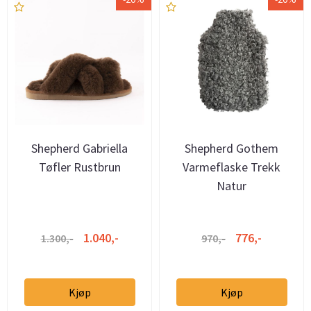
Shepherd Gabriella
Shepherd Gothem
Tøfler Rustbrun
Varmeflaske Trekk
Natur
1.040,-
776,-
1.300,-
970,-
Kjøp
Kjøp