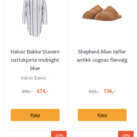
Halvor Bakke Stavern
Shepherd Allan tøfler
nattskjorte midnight
antikk cognac flervalg
blue
Halvor Bakke ...
674,-
736,-
899,-
920,-
Kjøp
Kjøp
-20%
-20%