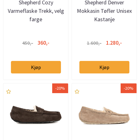
Shepherd Cozy
Shepherd Denver
Varmeflaske Trekk, velg
Mokkasin Tøfler Unisex
farge
Kastanje
360,-
1.280,-
450,-
1.600,-
Kjøp
Kjøp
-20%
-20%