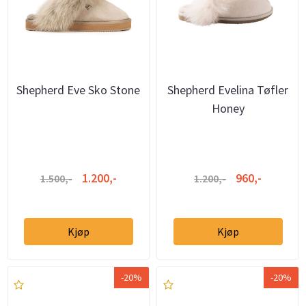
Shepherd Eve Sko Stone
Shepherd Evelina Tøfler
Honey
1.200,-
960,-
1.500,-
1.200,-
Kjøp
Kjøp
-20%
-20%