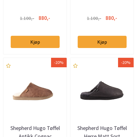
880,-
880,-
1.100,-
1.100,-
Kjøp
Kjøp
-20%
-20%
Shepherd Hugo Tøffel
Shepherd Hugo Tøffel
Antikk Cognac
Herre Matt Sort