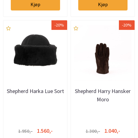
Kjøp
Kjøp
-20%
-20%
Shepherd Harka Lue Sort
Shepherd Harry Hansker
Moro
1.560,-
1.040,-
1.950,-
1.300,-