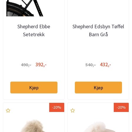
Shepherd Ebbe
Shepherd Edsbyn Tøffel
Setetrekk
Barn Grå
392,-
432,-
490,-
540,-
Kjøp
Kjøp
-20%
-20%