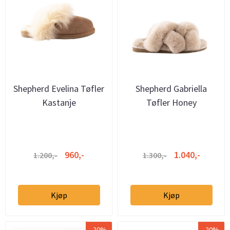
Shepherd Evelina Tøfler
Shepherd Gabriella
Kastanje
Tøfler Honey
960,-
1.040,-
1.200,-
1.300,-
Kjøp
Kjøp
-20%
-20%