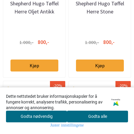
Shepherd Hugo Tøffel
Shepherd Hugo Tøffel
Herre Oljet Antikk
Herre Stone
800,-
800,-
1.000,-
1.000,-
Kjøp
Kjøp
-20%
-20%
Dette nettstedet bruker informasjonskapsler for å
Powered by
fungere korrekt, analysere trafikk, personalisering av
annonser og annonsering.
Godta nødvendig
Godta alle
0
Juster innstillingene
Hjem
Meny
Søk
Konto
Handlekur
v