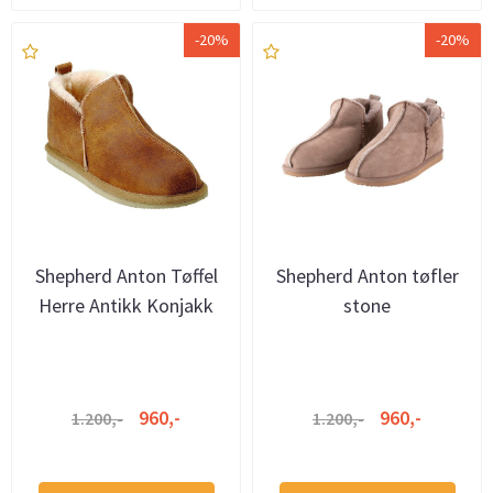
-20%
-20%
Shepherd Anton Tøffel
Shepherd Anton tøfler
Herre Antikk Konjakk
stone
960,-
960,-
1.200,-
1.200,-