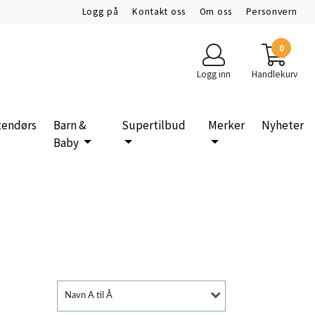
Logg på
Kontakt oss
Om oss
Personvern
0
Logg inn
Handlekurv
tendørs
Barn &
Supertilbud
Merker
Nyheter
Baby
Navn A til Å