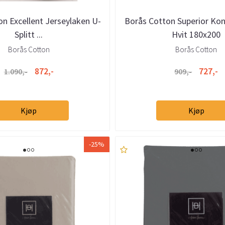
n Excellent Jerseylaken U-
Borås Cotton Superior Kon
Splitt ...
Hvit 180x200
Borås Cotton
Borås Cotton
872,-
727,-
1.090,-
909,-
Kjøp
Kjøp
-25%