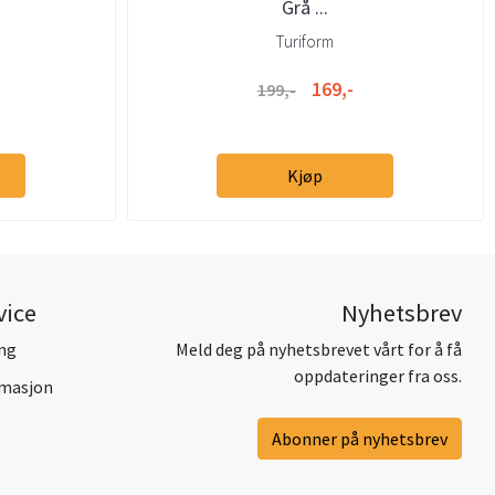
Grå ...
Turiform
169,-
199,-
Kjøp
vice
Nyhetsbrev
ing
Meld deg på nyhetsbrevet vårt for å få
oppdateringer fra oss.
amasjon
Abonner på nyhetsbrev