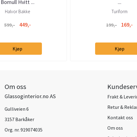
Bomull Hvitt ...
...
Halvor Bakke
Turiform
449,-
169,-
599,-
199,-
Kjøp
Kjøp
Om oss
Kundeser
Glassoginterior.no AS
Frakt & Lever
Retur & Rekl
Gulliveien 6
Kontakt oss
3157 Barkåker
Om oss
Org. nr. 919074035