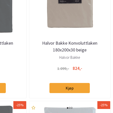
ttlaken
Halvor Bakke Konvoluttlaken
å
180x200x30 beige
Halvor Bakke
824,-
1.099,-
Kjøp
-25%
-25%