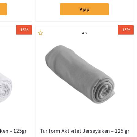
Kjøp
-15%
-15%
aken – 125gr
Turiform Aktivitet Jerseylaken – 125 gr