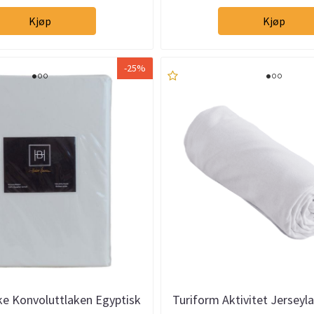
Kjøp
Kjøp
-25%
ke Konvoluttlaken Egyptisk
Turiform Aktivitet Jerseyl