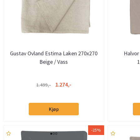
Gustav Ovland Estima Laken 270x270
Halvor
Beige / Vass
1
1.274,-
1.499,-
Kjøp
-25%