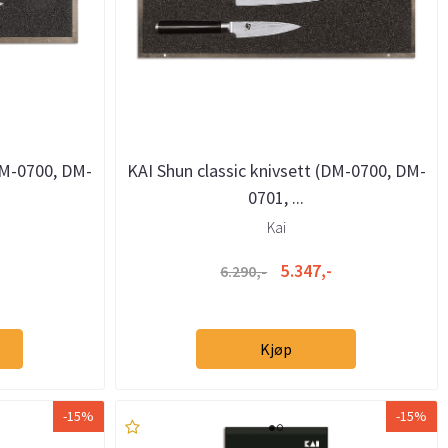
(DM-0700, DM-
KAI Shun classic knivsett (DM-0700, DM-
0701, ...
Kai
5.347,-
6.290,-
Kjøp
-15%
-15%