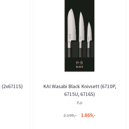
t (2x6711S)
KAI Wasabi Black Knivsett (6710P,
6715U, 6716S)
Kai
1.869,-
2.199,-