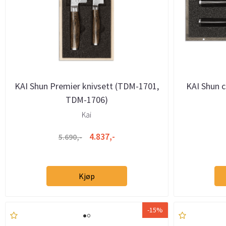
KAI Shun Premier knivsett (TDM-1701,
KAI Shun cl
TDM-1706)
Kai
4.837,-
5.690,-
Kjøp
-15%