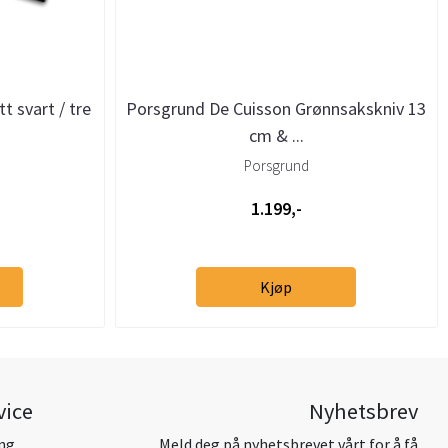
t svart / tre
Porsgrund De Cuisson Grønnsakskniv 13
cm & ...
Porsgrund
1.199,-
Kjøp
vice
Nyhetsbrev
ing
Meld deg på nyhetsbrevet vårt for å få