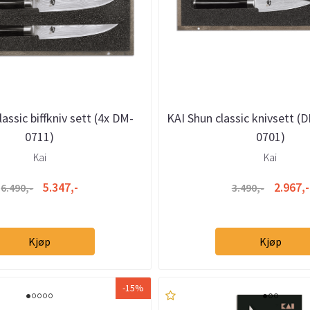
assic biffkniv sett (4x DM-
KAI Shun classic knivsett 
0711)
0701)
Kai
Kai
5.347,-
2.967,-
6.490,-
3.490,-
Kjøp
Kjøp
-15%