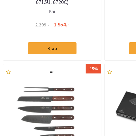
6715U, 6720C)
Kai
1.954,-
2.299,-
Kjøp
-15%