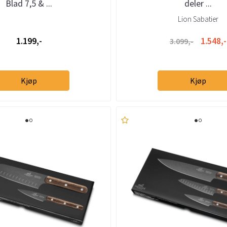
Blad 7,5 & ...
deler ...
Lion Sabatier
1.199,-
1.548,-
3.099,-
Kjøp
Kjøp