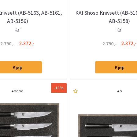
nivsett (AB-5163, AB-5161,
KAI Shoso Knivsett (AB-51
AB-5156)
AB-5158)
Kai
Kai
2.372,-
2.372,-
2.790,-
2.790,-
Kjøp
Kjøp
-18%