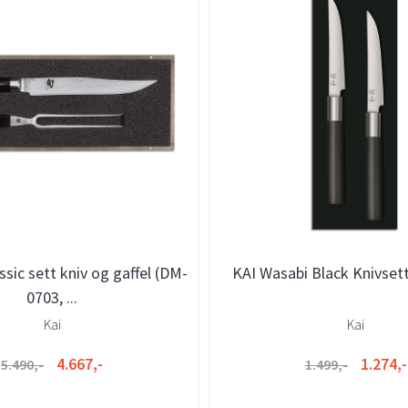
ssic sett kniv og gaffel (DM-
KAI Wasabi Black Knivset
0703, ...
Kai
Kai
4.667,-
1.274,-
5.490,-
1.499,-