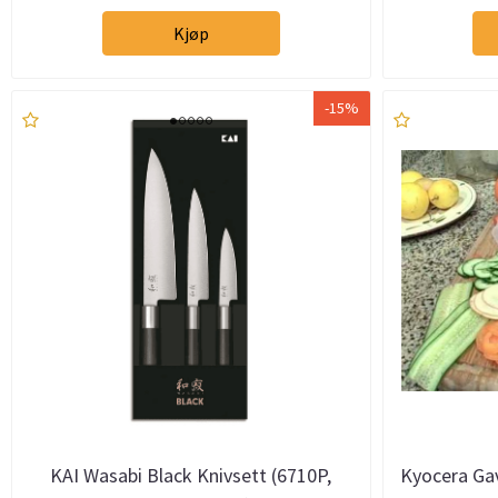
Kjøp
-15%
KAI Wasabi Black Knivsett (6710P,
Kyocera Gav