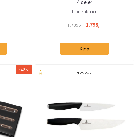
4 deler
Lion Sabatier
1.798,-
1.799,-
Kjøp
-20%