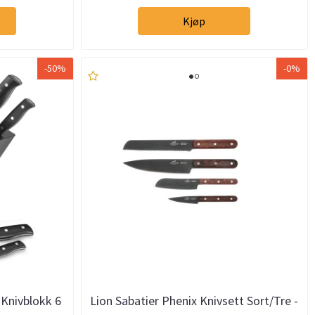
Kjøp
-50%
-0%
 Knivblokk 6
Lion Sabatier Phenix Knivsett Sort/Tre -