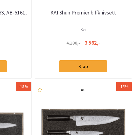
63, AB-5161,
KAI Shun Premier biffknivsett
Kai
3.562,-
4.190,-
Kjøp
-15%
-15%