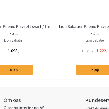
r Phenix Knivsett svart / tre
Lion Sabatier Phenix Knivset
- 2 ...
- 3 ...
Lion Sabatier
Lion Sabatier
1.098,-
1.222,-
1.529,-
Kjøp
Kjøp
Om oss
Kundeser
Glassoginterior.no AS
Frakt & Lever