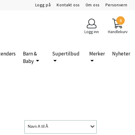
Logg på
Kontakt oss
Om oss
Personvern
0
Logg inn
Handlekurv
tendørs
Barn &
Supertilbud
Merker
Nyheter
Baby
Navn A til Å