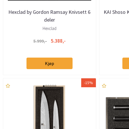
Hexclad by Gordon Ramsay Knivsett 6
KAI Shoso K
deler
Hexclad
5.388,-
5.999,-
Kjøp
-15%