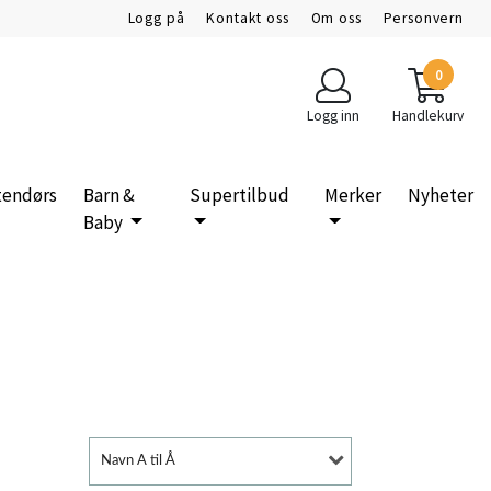
Logg på
Kontakt oss
Om oss
Personvern
0
Logg inn
Handlekurv
tendørs
Barn &
Supertilbud
Merker
Nyheter
Baby
Navn A til Å