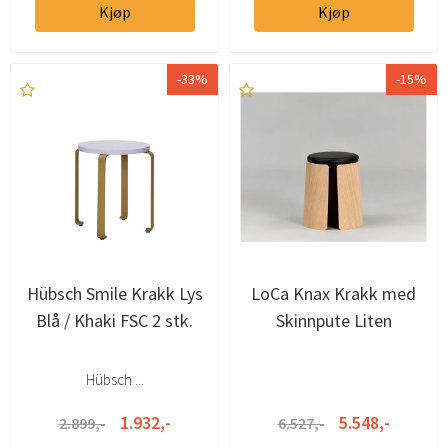
Kjøp
Kjøp
-33%
-15%
Hübsch Smile Krakk Lys
LoCa Knax Krakk med
Blå / Khaki FSC 2 stk.
Skinnpute Liten
Hübsch ...
1.932,-
5.548,-
2.899,-
6.527,-