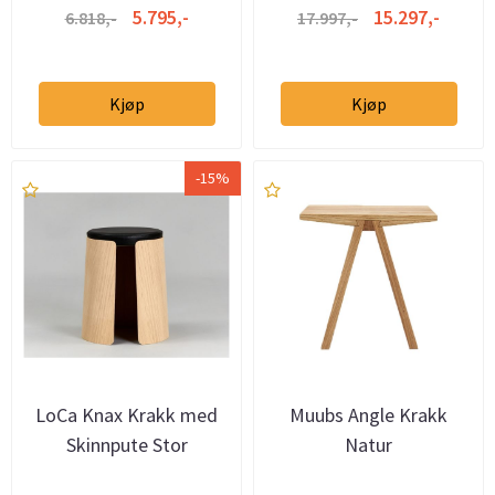
5.795,-
15.297,-
6.818,-
17.997,-
Kjøp
Kjøp
-15%
LoCa Knax Krakk med
Muubs Angle Krakk
Skinnpute Stor
Natur