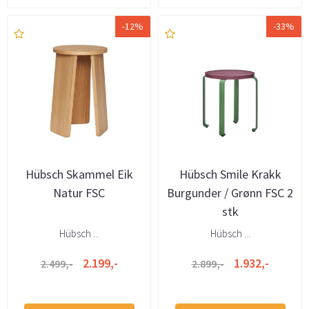
-12%
-33%
Hübsch Skammel Eik
Hübsch Smile Krakk
Natur FSC
Burgunder / Grønn FSC 2
stk
Hübsch ...
Hübsch ...
2.199,-
1.932,-
2.499,-
2.899,-