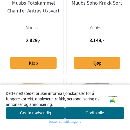
Muubs Fotskammel
Muubs Soho Krakk Sort
Chamfer Antrasitt/svart
Muubs ...
Muubs ...
2.829,-
3.149,-
Kjøp
Kjøp
Dette nettstedet bruker informasjonskapsler for å
Powered by
fungere korrekt, analysere trafikk, personalisering av
annonser og annonsering.
Godta nødvendig
Godta alle
0
Juster innstillingene
Hjem
Meny
Søk
Konto
Handlekur
v