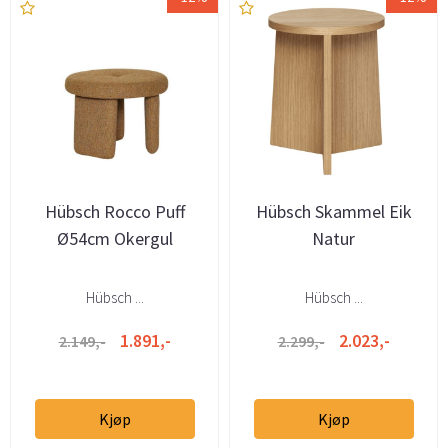
Hübsch Rocco Puff
Hübsch Skammel Eik
Ø54cm Okergul
Natur
Hübsch ...
Hübsch ...
1.891,-
2.023,-
2.149,-
2.299,-
Kjøp
Kjøp