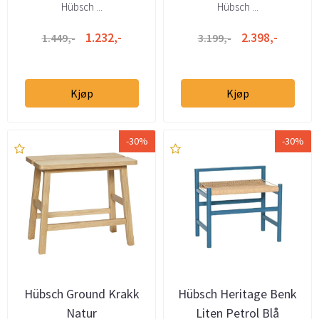
Hübsch ...
Hübsch ...
1.232,-
2.398,-
1.449,-
3.199,-
Kjøp
Kjøp
-30%
-30%
Hübsch Ground Krakk
Hübsch Heritage Benk
Natur
Liten Petrol Blå