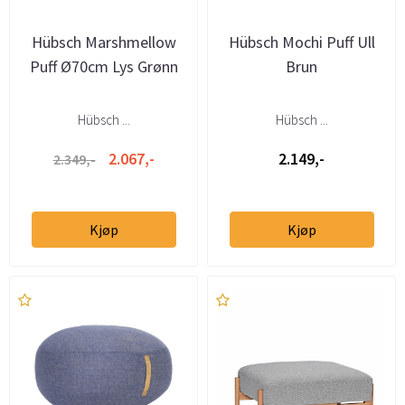
Hübsch Marshmellow
Hübsch Mochi Puff Ull
Puff Ø70cm Lys Grønn
Brun
Hübsch ...
Hübsch ...
2.067,-
2.149,-
2.349,-
Kjøp
Kjøp