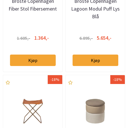
Broste Copenhagen
Broste Copenhagen
Fiber Stol Fibersement
Lagoon Modul Puff Lys
Blå
1.364,-
5.654,-
1.605,-
6.895,-
Kjøp
Kjøp
-18%
-18%