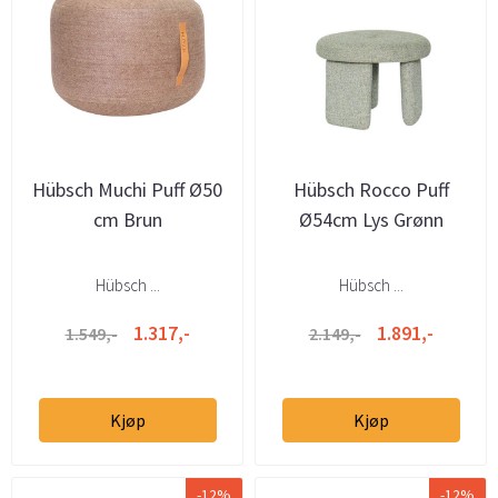
Hübsch Muchi Puff Ø50
Hübsch Rocco Puff
cm Brun
Ø54cm Lys Grønn
Hübsch ...
Hübsch ...
1.317,-
1.891,-
1.549,-
2.149,-
Kjøp
Kjøp
-12%
-12%