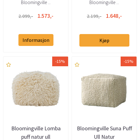
Bloomingville ...
Bloomingville ...
1.573,-
1.648,-
2.099,-
2.199,-
Informasjon
Kjøp
-15%
-15%
Bloomingville Lomba
Bloomingville Suna Puff
puff natur ull
Ull Natur