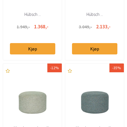
Hübsch ...
Hübsch ...
1.368,-
2.133,-
1.949,-
3.049,-
Kjøp
Kjøp
-12%
-35%