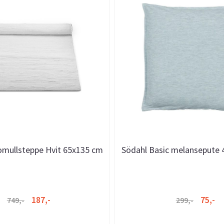
omullsteppe Hvit 65x135 cm
Södahl Basic melansepute 4
187,-
75,-
749,-
299,-