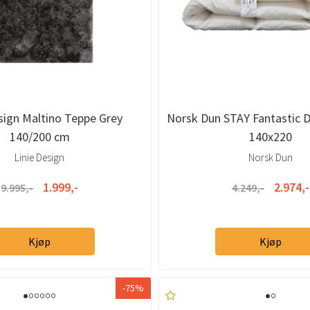
sign Maltino Teppe Grey
Norsk Dun STAY Fantastic
140/200 cm
140x220
Linie Design
Norsk Dun
1.999,-
2.974,-
9.995,-
4.249,-
Kjøp
Kjøp
-75%