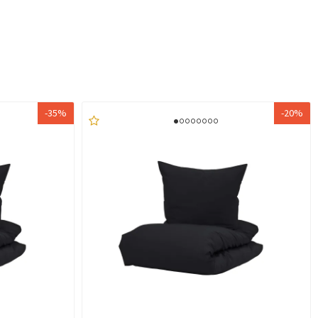
-35%
-20%