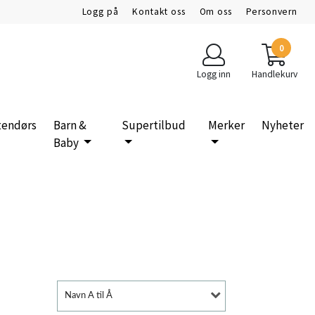
Logg på
Kontakt oss
Om oss
Personvern
0
Logg inn
Handlekurv
tendørs
Barn &
Supertilbud
Merker
Nyheter
Baby
Navn A til Å