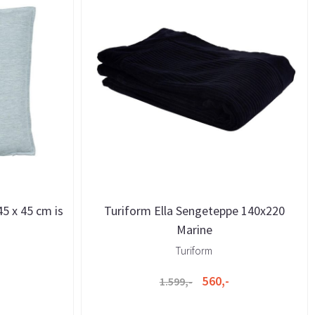
5 x 45 cm is
Turiform Ella Sengeteppe 140x220
Marine
Turiform
560,-
1.599,-