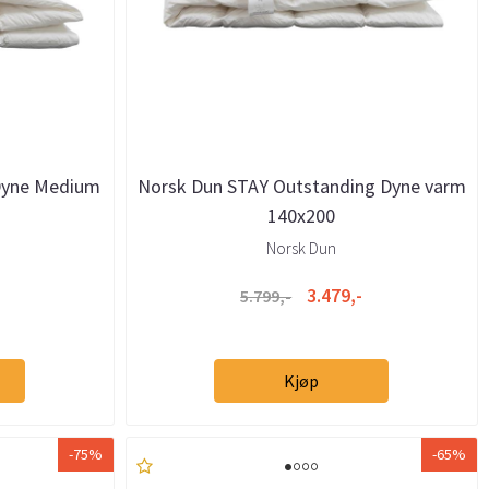
 Dyne Medium
Norsk Dun STAY Outstanding Dyne varm
140x200
Norsk Dun
3.479,-
5.799,-
Kjøp
-75%
-65%