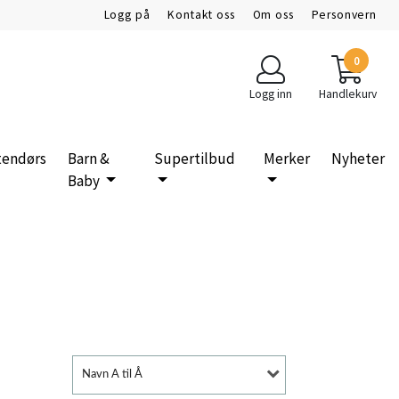
Logg på
Kontakt oss
Om oss
Personvern
0
Logg inn
Handlekurv
tendørs
Barn &
Supertilbud
Merker
Nyheter
Baby
Navn A til Å