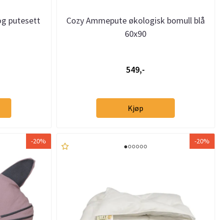
og putesett
Cozy Ammepute økologisk bomull blå
60x90
549,-
Kjøp
-20%
-20%