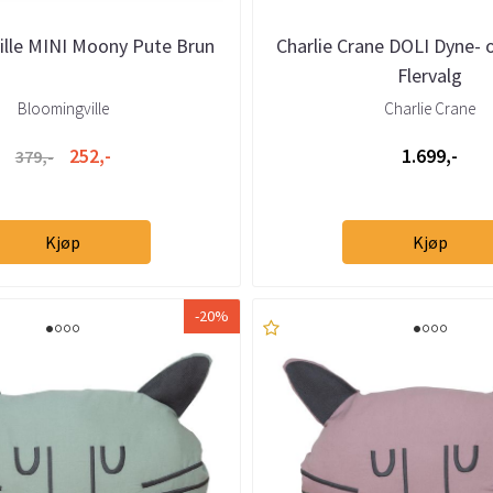
ille MINI Moony Pute Brun
Charlie Crane DOLI Dyne- 
Flervalg
Bloomingville
Charlie Crane
252,-
1.699,-
379,-
Kjøp
Kjøp
-20%