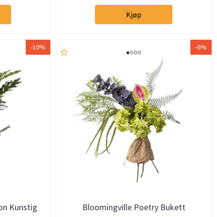
Kjøp
-10%
-6%
on Kunstig
Bloomingville Poetry Bukett