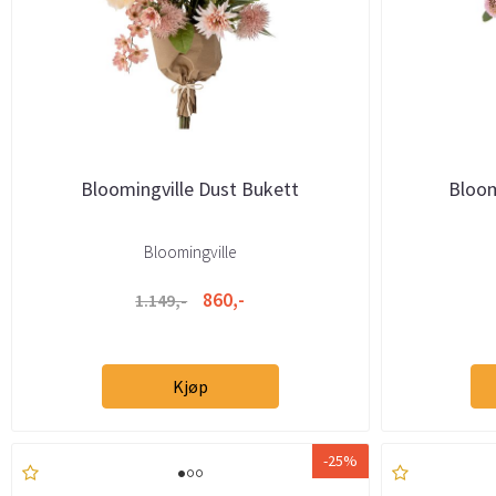
Bloomingville Dust Bukett
Bloom
Bloomingville
860,-
1.149,-
Kjøp
-25%