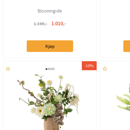
Bloomingville
1.010,-
1.349,-
Kjøp
-10%