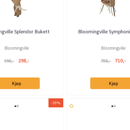
gville Splendor Bukett
Bloomingville Symphoni
Bloomingville
Bloomingville
298,-
710,-
398,-
758,-
Kjøp
Kjøp
-35%