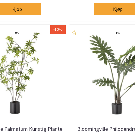
Kjøp
Kjøp
-10%
le Palmatum Kunstig Plante
Bloomingville Philodendr