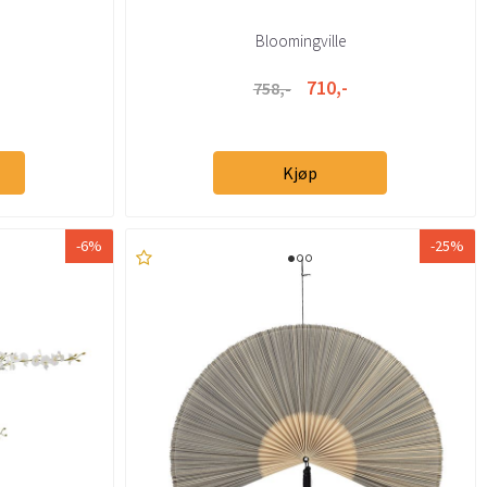
Bloomingville
710,-
758,-
Kjøp
-6%
-25%