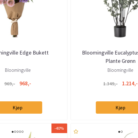
ingville Edge Bukett
Bloomingville Eucalyptu
Plante Grønn
Bloomingville
Bloomingville
968,-
1.214,-
969,-
1.349,-
Kjøp
Kjøp
-40%