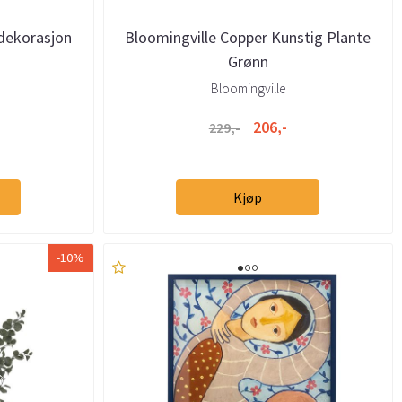
dekorasjon
Bloomingville Copper Kunstig Plante
Grønn
Bloomingville
206,-
229,-
Kjøp
-10%