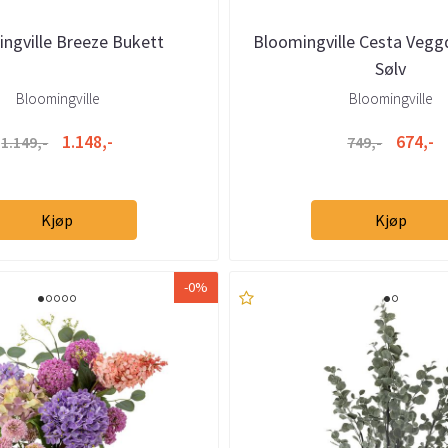
ngville Breeze Bukett
Bloomingville Cesta Vegg
Sølv
Bloomingville
Bloomingville
1.148,-
674,-
1.149,-
749,-
Kjøp
Kjøp
-0%