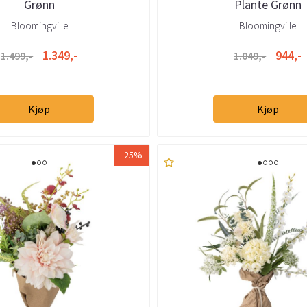
Grønn
Plante Grønn
Bloomingville
Bloomingville
1.349,-
944,-
1.499,-
1.049,-
Kjøp
Kjøp
-25%