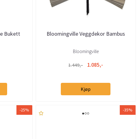
e Bukett
Bloomingville Veggdekor Bambus
Bloomingville
1.085,-
1.449,-
Kjøp
-25%
-35%