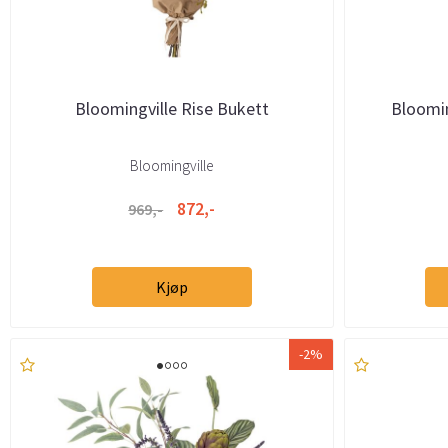
Bloomingville Rise Bukett
Bloomin
Bloomingville
872,-
969,-
Kjøp
-2%