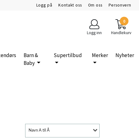
Logg på
Kontakt oss
Om oss
Personvern
0
Logg inn
Handlekurv
tendørs
Barn &
Supertilbud
Merker
Nyheter
Baby
Navn A til Å