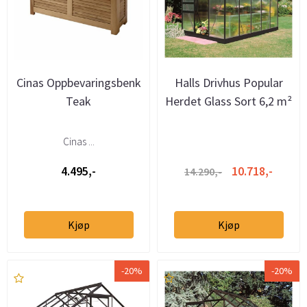
Cinas Oppbevaringsbenk
Halls Drivhus Popular
Teak
Herdet Glass Sort 6,2 m²
Cinas ...
4.495,-
10.718,-
14.290,-
Kjøp
Kjøp
-20%
-20%