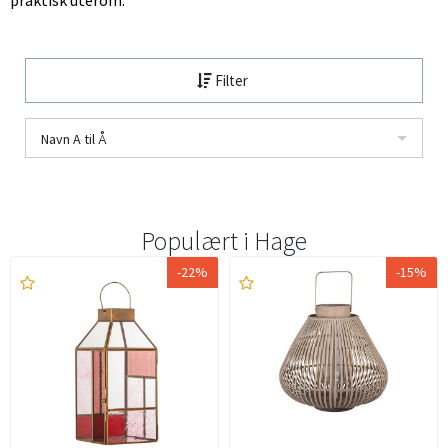
praktisk uterom.
Filter
Navn A til Å
Populært i
Hage
-22%
-15%