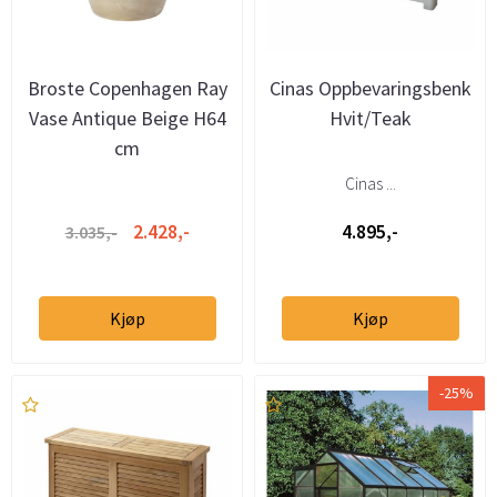
Broste Copenhagen Ray
Cinas Oppbevaringsbenk
Vase Antique Beige H64
Hvit/Teak
cm
Cinas ...
2.428,-
4.895,-
3.035,-
Kjøp
Kjøp
-25%