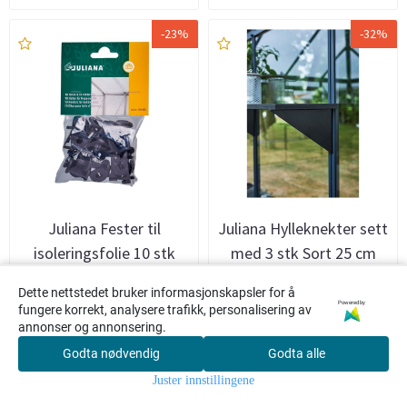
-23%
-32%
Juliana Fester til
Juliana Hylleknekter sett
isoleringsfolie 10 stk
med 3 stk Sort 25 cm
Dette nettstedet bruker informasjonskapsler for å
Powered by
fungere korrekt, analysere trafikk, personalisering av
annonser og annonsering.
127,-
539,-
165,-
790,-
Godta nødvendig
Godta alle
0
Juster innstillingene
Hjem
Meny
Søk
Konto
Handlekur
v