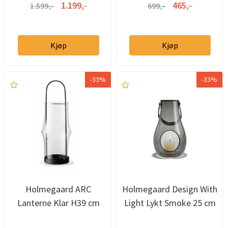
1.199,-
465,-
1.599,-
699,-
Kjøp
Kjøp
-33%
-33%
Holmegaard ARC
Holmegaard Design With
Lanterne Klar H39 cm
Light Lykt Smoke 25 cm