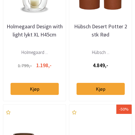
Holmegaard Design with
Hübsch Desert Potter 2
light lykt XL H45cm
stk Rød
Holmegaard ...
Hübsch ...
1.198,-
4.849,-
1.799,-
Kjøp
Kjøp
-50%