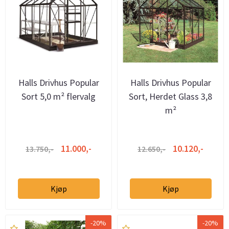
Halls Drivhus Popular
Halls Drivhus Popular
Sort 5,0 m² flervalg
Sort, Herdet Glass 3,8
m²
11.000,-
10.120,-
13.750,-
12.650,-
Kjøp
Kjøp
-20%
-20%