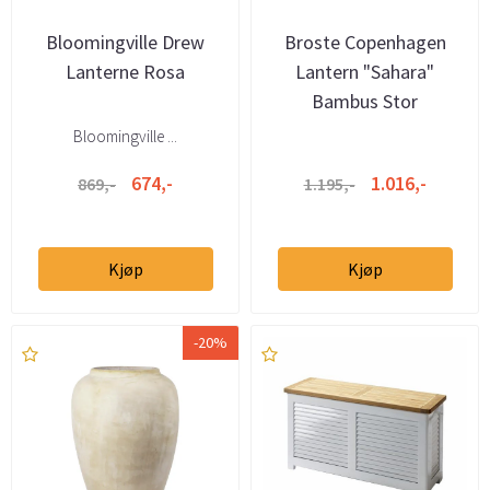
Bloomingville Drew
Broste Copenhagen
Lanterne Rosa
Lantern "Sahara"
Bambus Stor
Bloomingville ...
674,-
1.016,-
869,-
1.195,-
Kjøp
Kjøp
-20%