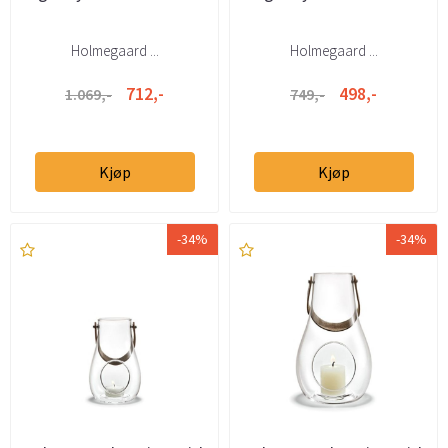
Holmegaard ...
Holmegaard ...
712,-
498,-
1.069,-
749,-
Kjøp
Kjøp
-34%
-34%