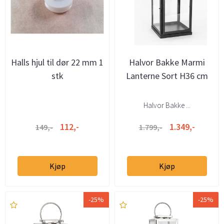
Halls hjul til dør 22 mm 1
Halvor Bakke Marmi
stk
Lanterne Sort H36 cm
Halvor Bakke ...
112,-
1.349,-
149,-
1.799,-
Kjøp
Kjøp
-25%
-25%