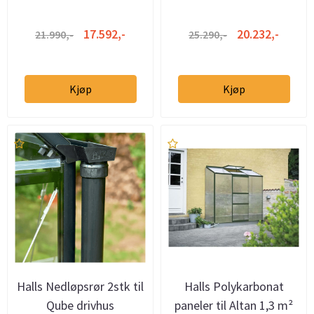
17.592,-
20.232,-
21.990,-
25.290,-
Kjøp
Kjøp
Halls Nedløpsrør 2stk til
Halls Polykarbonat
Qube drivhus
paneler til Altan 1,3 m²