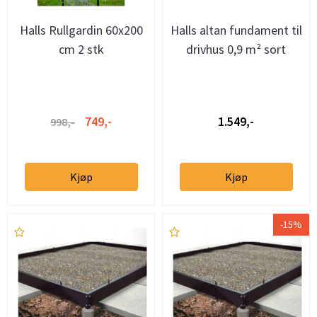
Halls Rullgardin 60x200
Halls altan fundament til
cm 2 stk
drivhus 0,9 m² sort
749,-
1.549,-
998,-
Kjøp
Kjøp
-15%