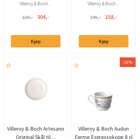
Villeroy & Boch ...
Villeroy & Boch ...
304,-
158,-
229,-
195,-
Kjøp
Kjøp
-15%
Villeroy & Boch Artesano
Villeroy & Boch Audun
Original Skål til ...
Ferme Espressokopp 8 cl