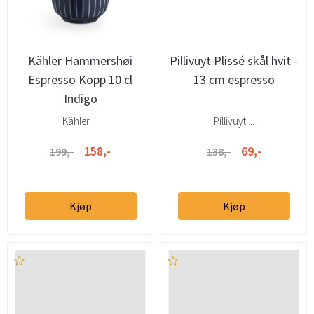
Kähler Hammershøi
Pillivuyt Plissé skål hvit -
Espresso Kopp 10 cl
13 cm espresso
Indigo
Kähler ...
Pillivuyt ...
158,-
69,-
199,-
138,-
Kjøp
Kjøp