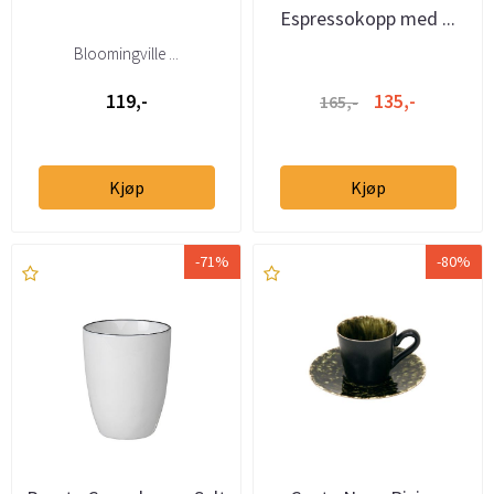
Espressokopp med ...
Bloomingville ...
119,-
135,-
165,-
Kjøp
Kjøp
-71%
-80%