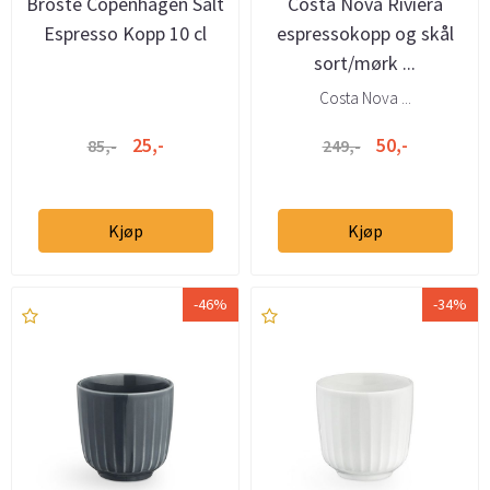
Broste Copenhagen Salt
Costa Nova Riviera
Espresso Kopp 10 cl
espressokopp og skål
sort/mørk ...
Costa Nova ...
25,-
50,-
85,-
249,-
Kjøp
Kjøp
-46%
-34%