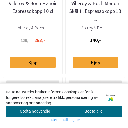
Villeroy & Boch Manoir
Villeroy & Boch Manoir
Espressokopp 10 cl
Skål til Espressokopp 13
...
Villeroy & Boch ...
Villeroy & Boch ...
293,-
140,-
229,-
Kjøp
Kjøp
Dette nettstedet bruker informasjonskapsler for å
Powered by
fungere korrekt, analysere trafikk, personalisering av
annonser og annonsering.
Godta nødvendig
Godta alle
0
Juster innstillingene
Hjem
Meny
Søk
Konto
Handlekur
v