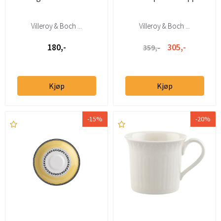
Villeroy & Boch ...
Villeroy & Boch ...
180,-
305,-
359,-
Kjøp
Kjøp
-15%
-20%