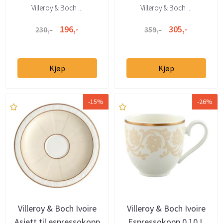
Villeroy & Boch ...
Villeroy & Boch ...
196,-
305,-
230,-
359,-
Kjøp
Kjøp
-15%
-26%
Villeroy & Boch Ivoire
Villeroy & Boch Ivoire
Asjett til espressokopp
Espressokopp 0,10 L