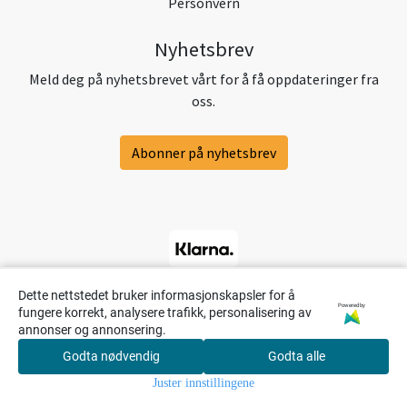
Personvern
Nyhetsbrev
Meld deg på nyhetsbrevet vårt for å få oppdateringer fra
oss.
Abonner på nyhetsbrev
Dette nettstedet bruker informasjonskapsler for å
Powered by
fungere korrekt, analysere trafikk, personalisering av
annonser og annonsering.
Godta nødvendig
Godta alle
0
Juster innstillingene
Hjem
Meny
Søk
Konto
Handlekur