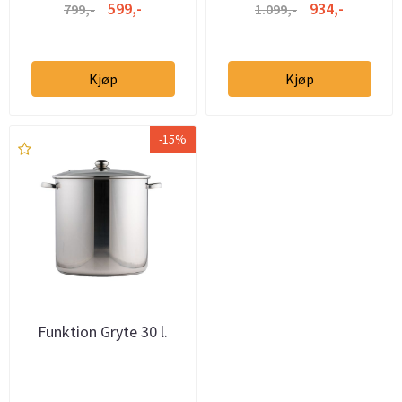
599,-
934,-
799,-
1.099,-
Kjøp
Kjøp
-15%
Funktion Gryte 30 l.