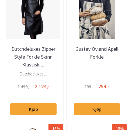
Dutchdeluxes Zipper
Gustav Ovland Apell
Style Forkle Skinn
Forkle
Klassisk ...
Dutchdeluxes ...
2.124,-
254,-
2.499,-
299,-
Kjøp
Kjøp
-15%
-15%