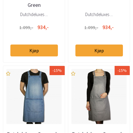
Green
Dutchdeluxes ...
Dutchdeluxes ...
934,-
934,-
1.099,-
1.099,-
Kjøp
Kjøp
-15%
-15%