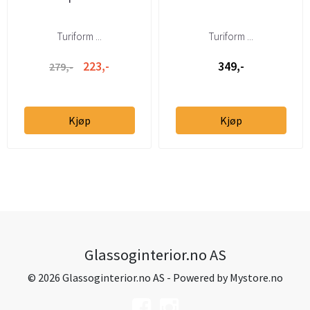
Turiform ...
Turiform ...
223,-
349,-
279,-
Kjøp
Kjøp
Glassoginterior.no AS
© 2026 Glassoginterior.no AS - Powered by
Mystore.no