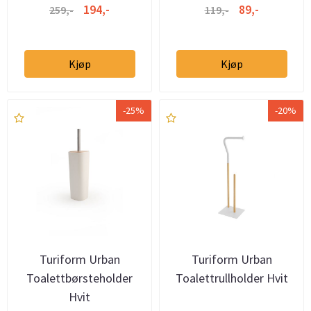
194,-
89,-
259,-
119,-
Kjøp
Kjøp
-25%
-20%
Turiform Urban
Turiform Urban
Toalettbørsteholder
Toalettrullholder Hvit
Hvit