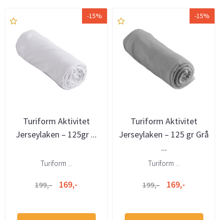
-15%
-15%
Turiform Aktivitet
Turiform Aktivitet
Jerseylaken – 125gr ...
Jerseylaken – 125 gr Grå
...
Turiform ...
Turiform ...
169,-
169,-
199,-
199,-