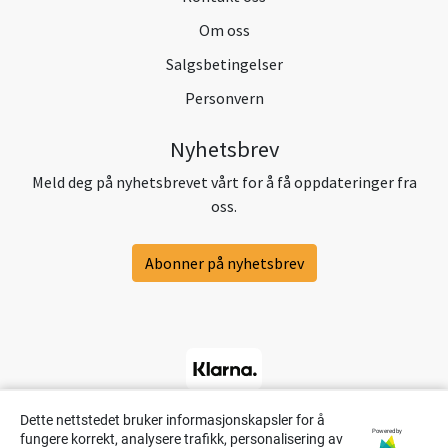
Om oss
Salgsbetingelser
Personvern
Nyhetsbrev
Meld deg på nyhetsbrevet vårt for å få oppdateringer fra
oss.
Abonner på nyhetsbrev
Dette nettstedet bruker informasjonskapsler for å
Powered by
fungere korrekt, analysere trafikk, personalisering av