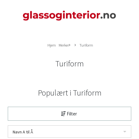
Hjem
Merker
Turiform
Turiform
Populært i
Turiform
Filter
Navn A til Å