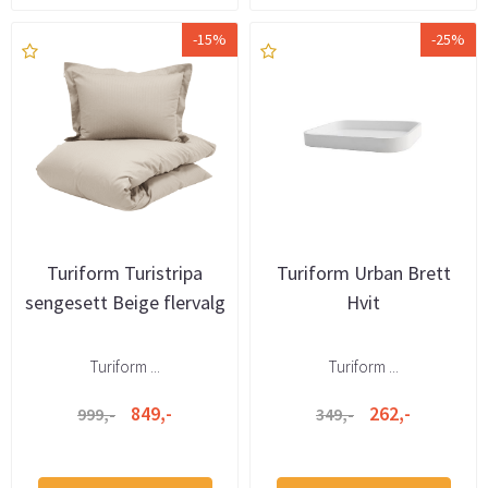
-15%
-25%
Turiform Turistripa
Turiform Urban Brett
sengesett Beige flervalg
Hvit
Turiform ...
Turiform ...
849,-
262,-
999,-
349,-