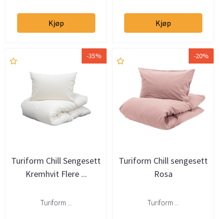
Kjøp
Kjøp
-35%
-20%
Turiform Chill Sengesett
Turiform Chill sengesett
Kremhvit Flere ...
Rosa
Turiform ...
Turiform ...