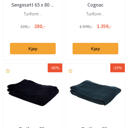
Sengesett 65 x 80 ...
Cognac
Turiform ...
Turiform ...
280,-
1.359,-
329,-
1.599,-
Kjøp
Kjøp
-65%
-15%