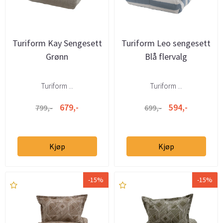
Turiform Kay Sengesett
Turiform Leo sengesett
Grønn
Blå flervalg
Turiform ...
Turiform ...
679,-
594,-
799,-
699,-
Kjøp
Kjøp
-15%
-15%