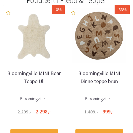
Populært i
Pledd & Tepper
-0%
-33%
Bloomingville MINI Bear
Bloomingville MINI
Teppe Ull
Dinne teppe brun
Bloomingville ...
Bloomingville ...
2.298,-
999,-
2.299,-
1.499,-