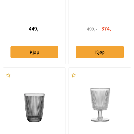
449,-
374,-
499,-
Kjøp
Kjøp