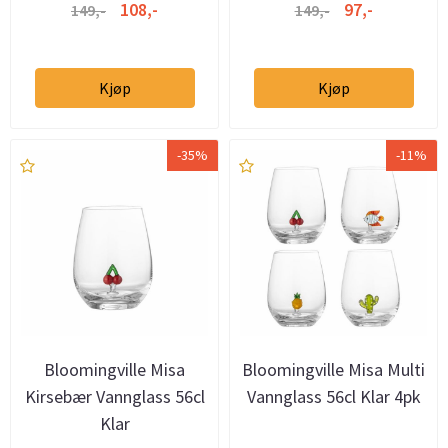
108,-
97,-
149,-
149,-
Kjøp
Kjøp
-35%
-11%
Bloomingville Misa
Bloomingville Misa Multi
Kirsebær Vannglass 56cl
Vannglass 56cl Klar 4pk
Klar