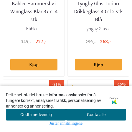
Kähler Hammershøi
Lyngby Glas Torino
Vannglass Klar 37 cl 4
Drikkeglass 40 cl 2 stk
stk
Blå
Kähler ...
Lyngby Glass ...
227,-
268,-
349,-
299,-
Kjøp
Kjøp
-31%
-15%
Dette nettstedet bruker informasjonskapsler for å
Powered by
fungere korrekt, analysere trafikk, personalisering av
annonser og annonsering.
Godta nødvendig
Godta alle
0
Juster innstillingene
Hjem
Meny
Søk
Konto
Handlekur
v