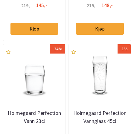
145,-
148,-
219,-
219,-
Kjøp
Kjøp
-34%
-1%
Holmegaard Perfection
Holmegaard Perfection
Vann 23cl
Vannglass 45cl