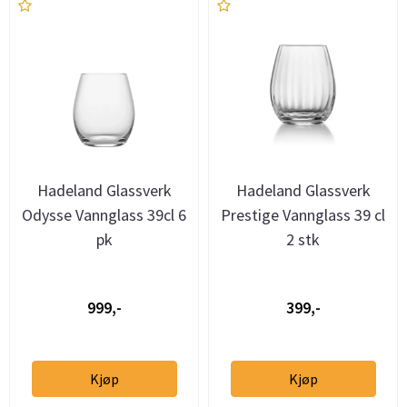
Hadeland Glassverk
Hadeland Glassverk
Odysse Vannglass 39cl 6
Prestige Vannglass 39 cl
pk
2 stk
999,-
399,-
Kjøp
Kjøp