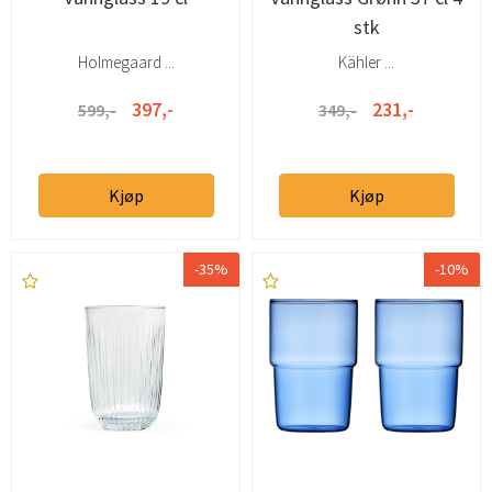
stk
Holmegaard ...
Kähler ...
397,-
231,-
599,-
349,-
Kjøp
Kjøp
-35%
-10%