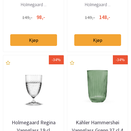
Holmegaard ...
Holmegaard ...
98,-
148,-
149,-
149,-
Kjøp
Kjøp
-34%
-34%
Holmegaard Regina
Kähler Hammershøi
Vannglass 19 cl
Vannglass Grønn 37 cl 4