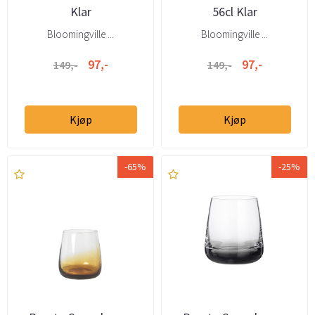
Klar
56cl Klar
Bloomingville ...
Bloomingville ...
97,-
97,-
149,-
149,-
Kjøp
Kjøp
-65%
-25%