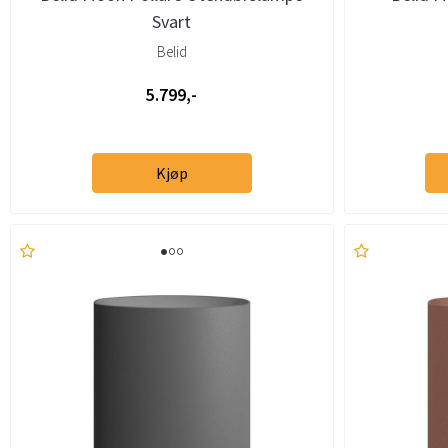
Svart
Belid
5.799,-
Kjøp