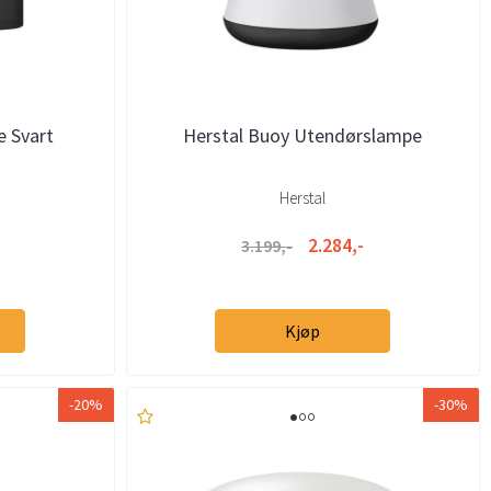
e Svart
Herstal Buoy Utendørslampe
Herstal
2.284,-
3.199,-
Kjøp
-20%
-30%