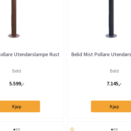
Pollare Utendørslampe Rust
Belid Mist Pollare Utendør
Belid
Belid
5.599,-
7.145,-
Kjøp
Kjøp