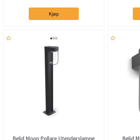
Kjøp
Belid Moon Pollare Utendørslampe
Belid 