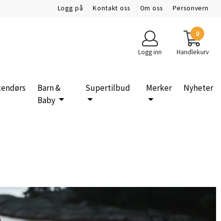
Logg på
Kontakt oss
Om oss
Personvern
0
Logg inn
Handlekurv
tendørs
Barn &
Supertilbud
Merker
Nyheter
Baby