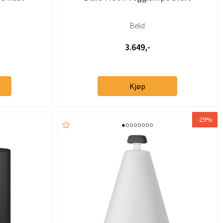
Belid
3.649,-
Kjøp
-29%