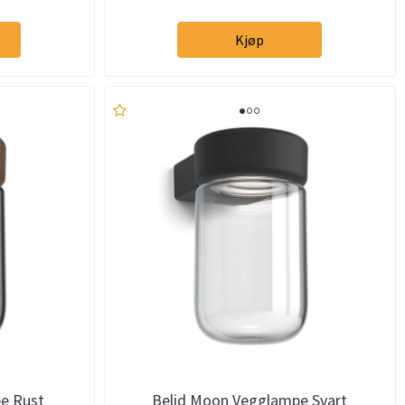
Kjøp
e Rust
Belid Moon Vegglampe Svart