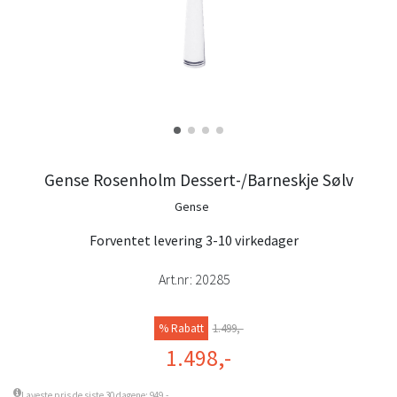
Gense Rosenholm Dessert-/Barneskje Sølv
Gense
Forventet levering 3-10 virkedager
Art.nr:
20285
% Rabatt
1.499,-
1.498,-
Laveste pris de siste 30 dagene: 949,-