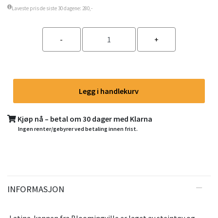
Laveste pris de siste 30 dagene: 280,-
Legg i handlekurv
Kjøp nå – betal om 30 dager med Klarna
Ingen renter/gebyrer ved betaling innen frist.
INFORMASJON