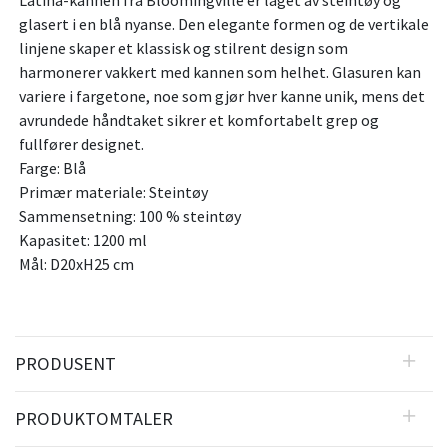
Latina-kannen fra Bloomingville er laget av steintøy og
glasert i en blå nyanse. Den elegante formen og de vertikale
linjene skaper et klassisk og stilrent design som
harmonerer vakkert med kannen som helhet. Glasuren kan
variere i fargetone, noe som gjør hver kanne unik, mens det
avrundede håndtaket sikrer et komfortabelt grep og
fullfører designet.
Farge: Blå
Primær materiale: Steintøy
Sammensetning: 100 % steintøy
Kapasitet: 1200 ml
Mål: D20xH25 cm
PRODUSENT
PRODUKTOMTALER