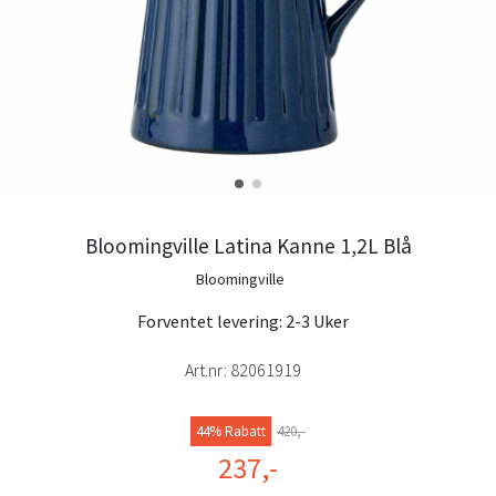
Bloomingville Latina Kanne 1,2L Blå
Bloomingville
Forventet levering: 2-3 Uker
Art.nr:
82061919
44% Rabatt
420,-
237,-