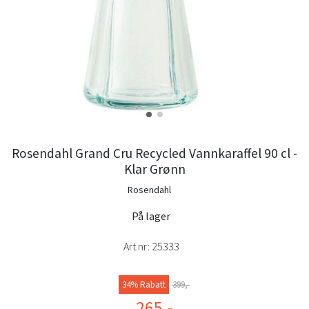
Rosendahl Grand Cru Recycled Vannkaraffel 90 cl -
Klar Grønn
Rosendahl
På lager
Art.nr:
25333
34% Rabatt
399,-
265,-