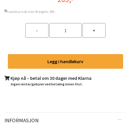
Laveste pris de siste 30 dagene: 299,-
Legg i handlekurv
Kjøp nå – betal om 30 dager med Klarna
Ingen renter/gebyrer ved betaling innen frist.
INFORMASJON