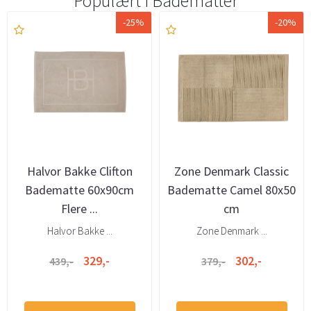
Populært i
Badematter
-25%
-20%
Halvor Bakke Clifton
Zone Denmark Classic
Badematte 60x90cm
Badematte Camel 80x50
Flere ...
cm
Halvor Bakke ...
Zone Denmark ...
329,-
302,-
439,-
379,-