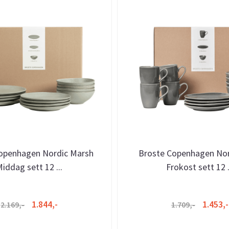
openhagen Nordic Marsh
Broste Copenhagen Nor
iddag sett 12 ...
Frokost sett 12 .
1.844,-
1.453,-
2.169,-
1.709,-