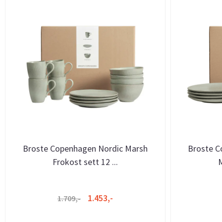
Broste Copenhagen Nordic Marsh
Broste C
Frokost sett 12 ...
M
1.453,-
1.709,-