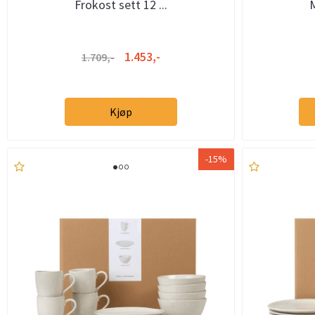
Frokost sett 12 ...
M
1.453,-
1.709,-
Kjøp
-15%