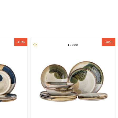
-10%
-28%