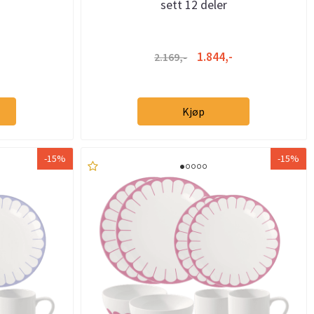
sett 12 deler
1.844,-
2.169,-
Kjøp
-15%
-15%