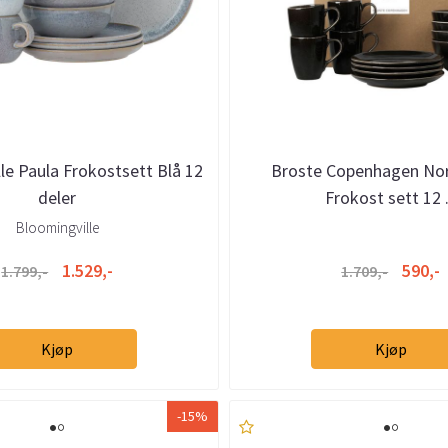
le Paula Frokostsett Blå 12
Broste Copenhagen Nor
deler
Frokost sett 12 .
Bloomingville
1.529,-
590,-
1.799,-
1.709,-
Kjøp
Kjøp
-15%