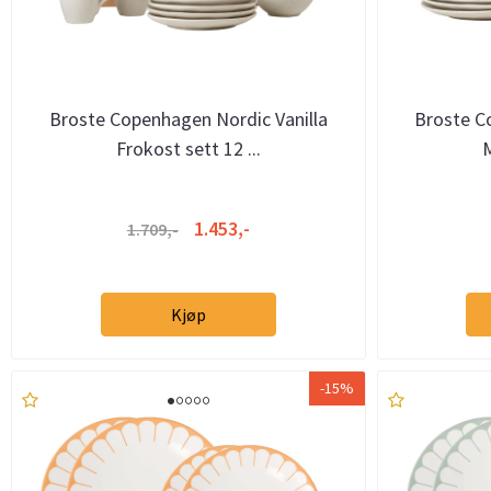
Broste Copenhagen Nordic Vanilla
Broste C
Frokost sett 12 ...
M
1.453,-
1.709,-
Kjøp
-15%