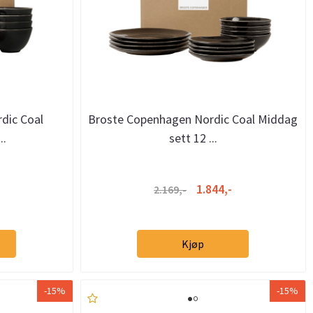
dic Coal
Broste Copenhagen Nordic Coal Middag
..
sett 12 ...
1.844,-
2.169,-
Kjøp
-15%
-15%