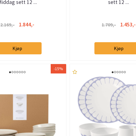
iddag sett 12 ...
sett 12 ...
1.844,-
1.453,-
2.169,-
1.709,-
Kjøp
Kjøp
-15%