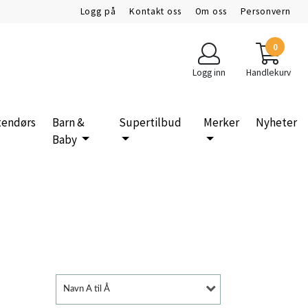
Logg på
Kontakt oss
Om oss
Personvern
0
Logg inn
Handlekurv
tendørs
Barn &
Supertilbud
Merker
Nyheter
Baby
Navn A til Å