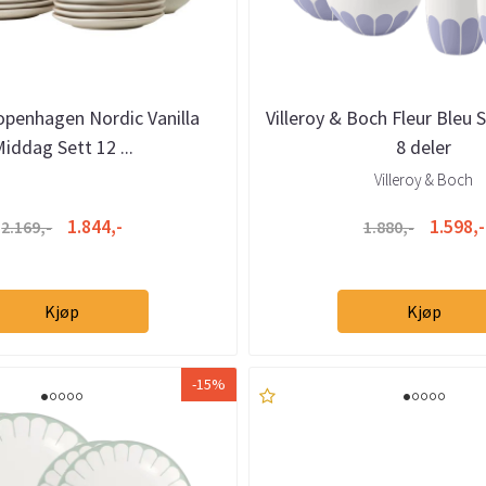
openhagen Nordic Vanilla
Villeroy & Boch Fleur Bleu 
iddag Sett 12 ...
8 deler
Villeroy & Boch
1.844,-
1.598,-
2.169,-
1.880,-
Kjøp
Kjøp
-15%