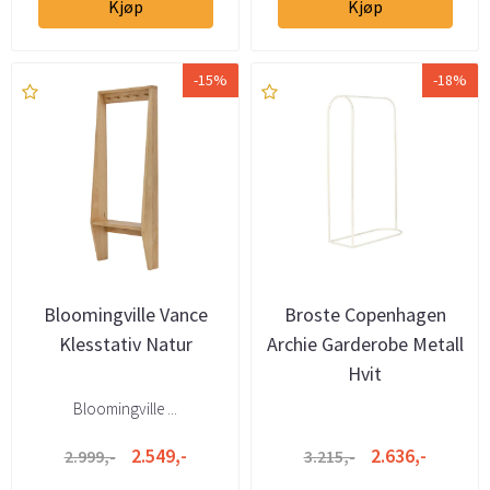
Kjøp
Kjøp
-15%
-18%
Bloomingville Vance
Broste Copenhagen
Klesstativ Natur
Archie Garderobe Metall
Hvit
Bloomingville ...
2.549,-
2.636,-
2.999,-
3.215,-