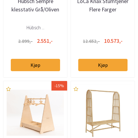
Hübsch Sempre
LoCa Knax Stumtjener
klesstativ Grå/Oliven
Flere Farger
Hübsch ...
2.551,-
10.573,-
2.899,-
12.652,-
Kjøp
Kjøp
-15%