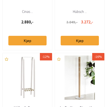
Cinas ...
Hübsch ...
2.880,-
3.272,-
3.849,-
Kjøp
Kjøp
-12%
-16%