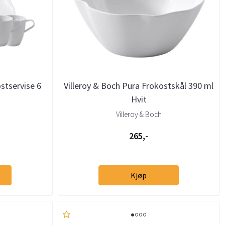
stservise 6
Villeroy & Boch Pura Frokostskål 390 ml
Hvit
Villeroy & Boch
265,-
Kjøp