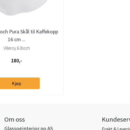
Boch Pura Skål til Kaffekopp
16 cm ...
Villeroy & Boch
180,-
Kjøp
Om oss
Kundeser
Glassoginterior.no AS
Frakt & Lever