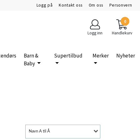
Logg på
Kontakt oss
Om oss
Personvern
0
Logg inn
Handlekurv
tendørs
Barn &
Supertilbud
Merker
Nyheter
Baby
Navn A til Å