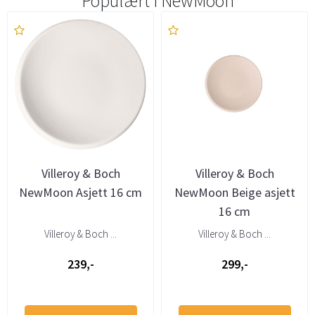
Populært i
NewMoon
Villeroy & Boch
Villeroy & Boch
NewMoon Asjett 16 cm
NewMoon Beige asjett
16 cm
Villeroy & Boch ...
Villeroy & Boch ...
239,-
299,-