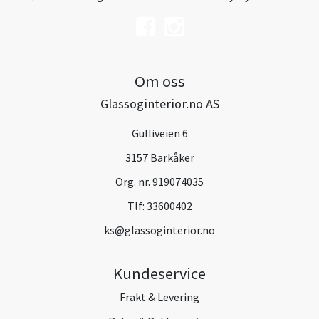
Om oss
Glassoginterior.no AS
Gulliveien 6
3157 Barkåker
Org. nr. 919074035
Tlf:
33600402
ks@glassoginterior.no
Kundeservice
Frakt & Levering