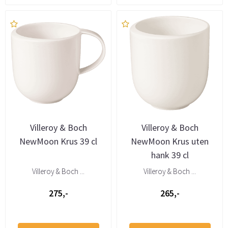
Villeroy & Boch
Villeroy & Boch
NewMoon Krus 39 cl
NewMoon Krus uten
hank 39 cl
Villeroy & Boch ...
Villeroy & Boch ...
275,-
265,-