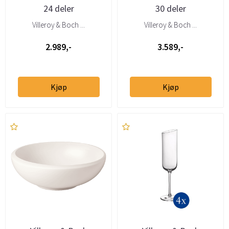
24 deler
30 deler
Villeroy & Boch ...
Villeroy & Boch ...
2.989,-
3.589,-
Kjøp
Kjøp