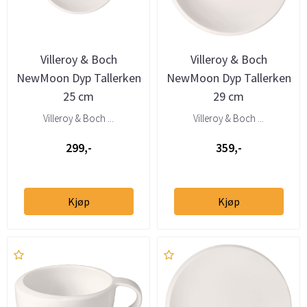
Villeroy & Boch
Villeroy & Boch
NewMoon Dyp Tallerken
NewMoon Dyp Tallerken
25 cm
29 cm
Villeroy & Boch ...
Villeroy & Boch ...
299,-
359,-
Kjøp
Kjøp