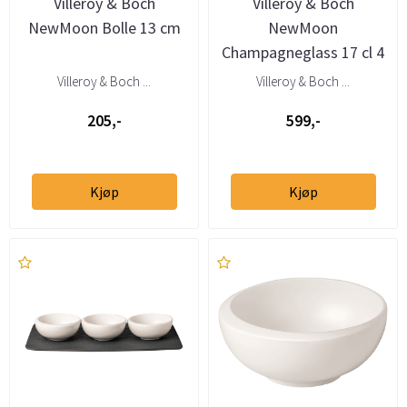
Villeroy & Boch
Villeroy & Boch
NewMoon Bolle 13 cm
NewMoon
Champagneglass 17 cl 4
...
Villeroy & Boch ...
Villeroy & Boch ...
205,-
599,-
Kjøp
Kjøp