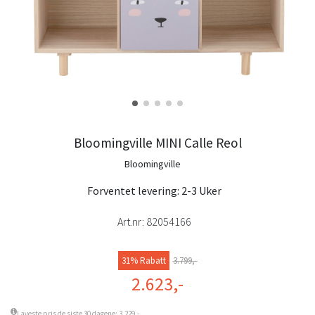
Bloomingville MINI Calle Reol
Bloomingville
Forventet levering: 2-3 Uker
Art.nr:
82054166
31% Rabatt
3.799,-
2.623,-
Laveste pris de siste 30 dagene: 3.229,-