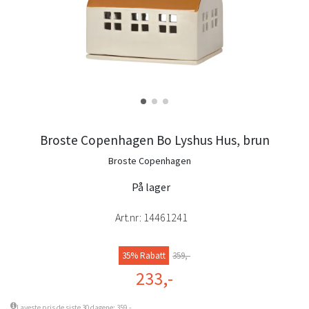
Broste Copenhagen Bo Lyshus Hus, brun
Broste Copenhagen
På lager
Art.nr:
14461241
35% Rabatt
359,-
233,-
Laveste pris de siste 30 dagene: 359,-