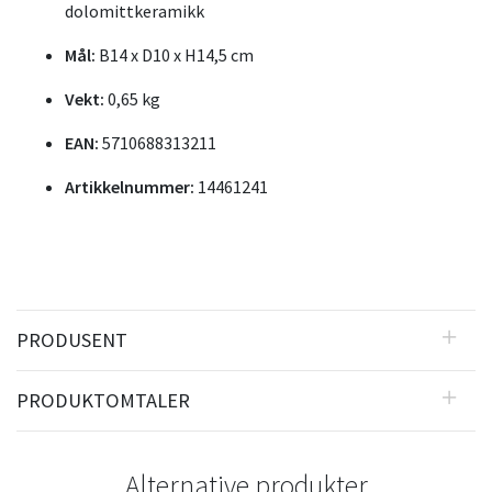
dolomittkeramikk
Mål:
B14 x D10 x H14,5 cm
Vekt:
0,65 kg
EAN:
5710688313211
Artikkelnummer:
14461241
PRODUSENT
PRODUKTOMTALER
Alternative produkter