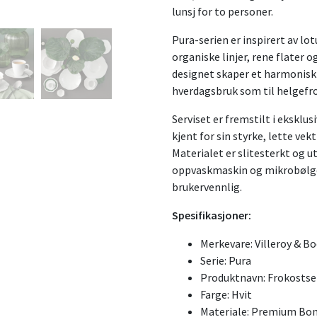
lunsj for to personer.
Pura-serien er inspirert av l
organiske linjer, rene flater 
designet skaper et harmonisk u
hverdagsbruk som til helgefro
Serviset er fremstilt i eksklu
kjent for sin styrke, lette ve
Materialet er slitesterkt og ut
oppvaskmaskin og mikrobølgeo
brukervennlig.
Spesifikasjoner:
Merkevare: Villeroy & B
Serie: Pura
Produktnavn: Frokostser
Farge: Hvit
Materiale: Premium Bon