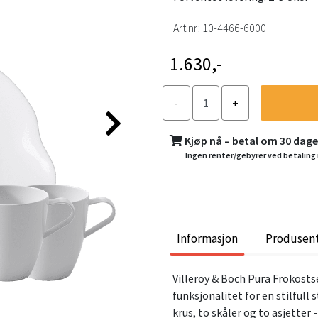
Art.nr:
10-4466-6000
1.630,-
Kjøp nå – betal om 30 dag
Ingen renter/gebyrer ved betaling 
Informasjon
Produsen
Villeroy & Boch Pura Frokost
funksjonalitet for en stilfull 
krus, to skåler og to asjetter 