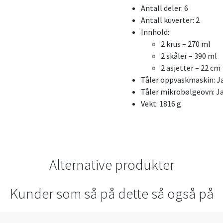
Antall deler: 6
Antall kuverter: 2
Innhold:
2 krus – 270 ml
2 skåler – 390 ml
2 asjetter – 22 cm
Tåler oppvaskmaskin: J
Tåler mikrobølgeovn: J
Vekt: 1816 g
Alternative produkter
Kunder som så på dette så også på