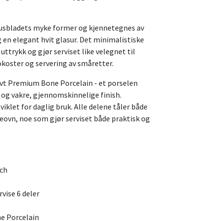
otusbladets myke former og kjennetegnes av
og en elegant hvit glasur. Det minimalistiske
ttrykk og gjør serviset like velegnet til
koster og servering av småretter.
sivt Premium Bone Porcelain - et porselen
kt og vakre, gjennomskinnelige finish.
viklet for daglig bruk. Alle delene tåler både
vn, noe som gjør serviset både praktisk og
och
vise 6 deler
e Porcelain