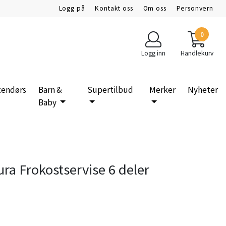
Logg på
Kontakt oss
Om oss
Personvern
0
Logg inn
Handlekurv
tendørs
Barn &
Supertilbud
Merker
Nyheter
Baby
ura Frokostservise 6 deler