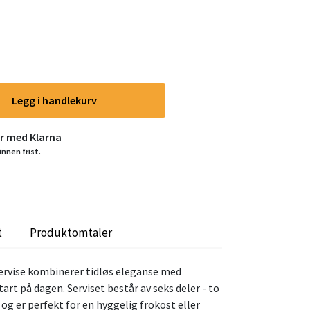
Legg i handlekurv
er med Klarna
innen frist.
t
Produktomtaler
servise kombinerer tidløs eleganse med
start på dagen. Serviset består av seks deler - to
- og er perfekt for en hyggelig frokost eller