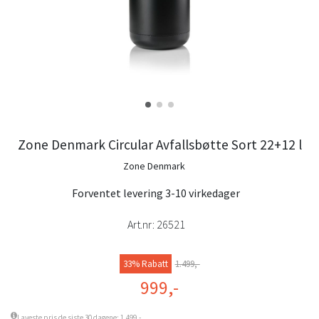
Zone Denmark Circular Avfallsbøtte Sort 22+12 l
Zone Denmark
Forventet levering 3-10 virkedager
Art.nr:
26521
33% Rabatt
1.499,-
999,-
Laveste pris de siste 30 dagene: 1.499,-