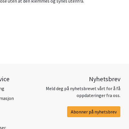
spose uten at den klemmes og synes utenfra.
vice
Nyhetsbrev
ing
Meld deg på nyhetsbrevet vårt for å få
oppdateringer fra oss.
amasjon
Abonner på nyhetsbrev
ser