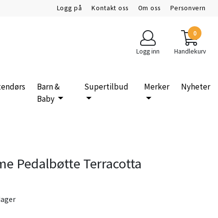
Logg på
Kontakt oss
Om oss
Personvern
0
Logg inn
Handlekurv
tendørs
Barn &
Supertilbud
Merker
Nyheter
Baby
e Pedalbøtte Terracotta
dager