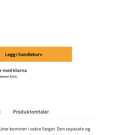
Legg i handlekurv
er med Klarna
innen frist.
t
Produktomtaler
Ume kommer i vakre farger. Den separate og