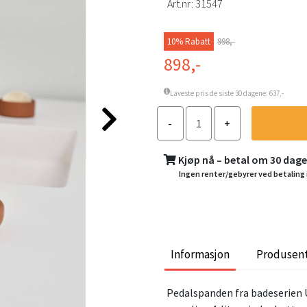
Art.nr:
31547
10% Rabatt
998,-
898,-
Laveste pris de siste 30 dagene: 637,-
Kjøp nå – betal om 30 dag
Ingen renter/gebyrer ved betaling 
Informasjon
Produsen
Pedalspanden fra badeserien 