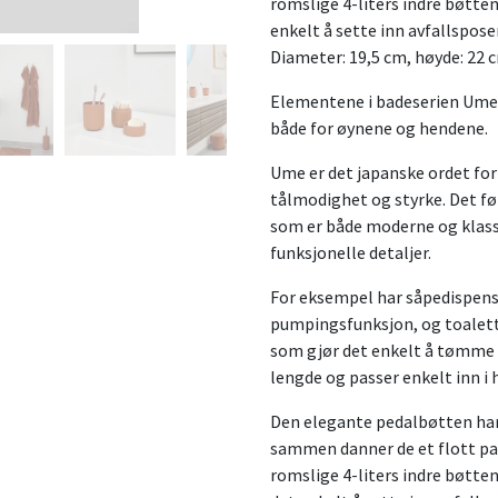
romslige 4-liters indre bøtte
enkelt å sette inn avfallspose
Diameter: 19,5 cm, høyde: 22 
Elementene i badeserien Ume u
både for øynene og hendene.
Ume er det japanske ordet fo
tålmodighet og styrke. Det fø
som er både moderne og klas
funksjonelle detaljer.
For eksempel har såpedispens
pumpingsfunksjon, og toalett
som gjør det enkelt å tømme o
lengde og passer enkelt inn i 
Den elegante pedalbøtten ha
sammen danner de et flott pa
romslige 4-liters indre bøtten