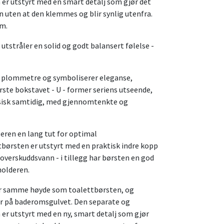
n er utstyrt med en smart detalj som gjør det
n uten at den klemmes og blir synlig utenfra.
cm.
tstråler en solid og godt balansert følelse -
r plommetre og symboliserer eleganse,
rste bokstavet - U - former seriens utseende,
sisk samtidig, med gjennomtenkte og
eren en lang tut for optimal
børsten er utstyrt med en praktisk indre kopp
verskuddsvann - i tillegg har børsten en god
holderen.
r samme høyde som toalettbørsten, og
r på baderomsgulvet. Den separate og
 er utstyrt med en ny, smart detalj som gjør